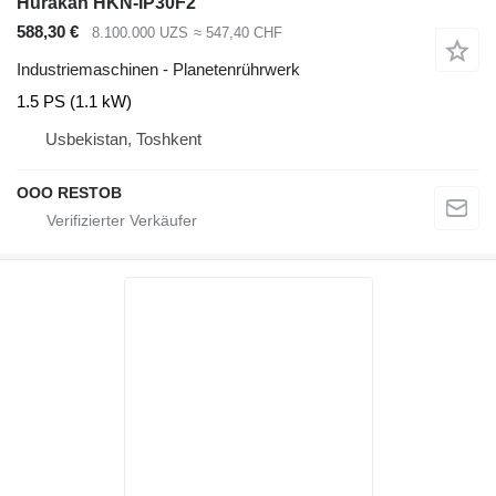
Hurakan HKN-IP30F2
588,30 €
8.100.000 UZS
≈ 547,40 CHF
Industriemaschinen - Planetenrührwerk
1.5 PS (1.1 kW)
Usbekistan, Toshkent
OOO RESTOB