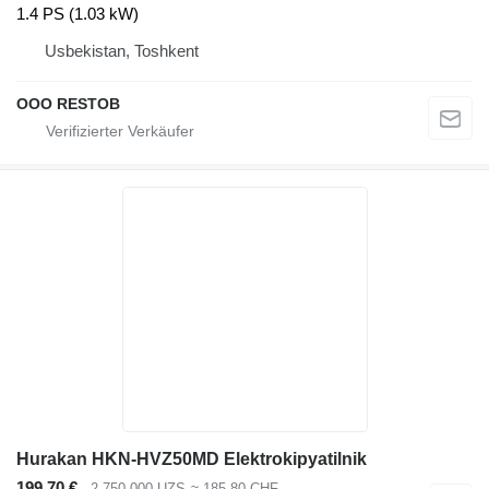
1.4 PS (1.03 kW)
Usbekistan, Toshkent
OOO RESTOB
Hurakan HKN-HVZ50MD Elektrokipyatilnik
199,70 €
2.750.000 UZS
≈ 185,80 CHF