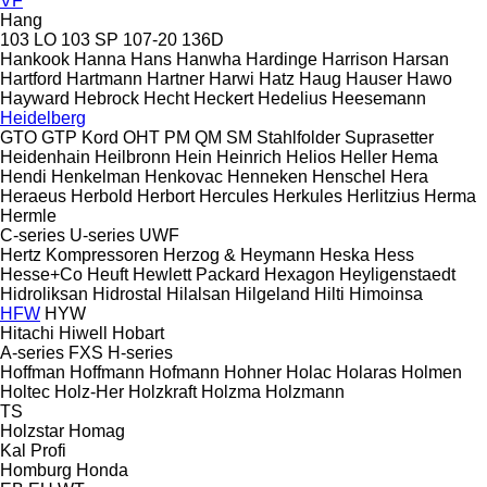
VF
Hang
103 LO
103 SP
107-20
136D
Hankook
Hanna
Hans
Hanwha
Hardinge
Harrison
Harsan
Hartford
Hartmann
Hartner
Harwi
Hatz
Haug
Hauser
Hawo
Hayward
Hebrock
Hecht
Heckert
Hedelius
Heesemann
Heidelberg
GTO
GTP
Kord
OHT
PM
QM
SM
Stahlfolder
Suprasetter
Heidenhain
Heilbronn
Hein
Heinrich
Helios
Heller
Hema
Hendi
Henkelman
Henkovac
Henneken
Henschel
Hera
Heraeus
Herbold
Herbort
Hercules
Herkules
Herlitzius
Herma
Hermle
C-series
U-series
UWF
Hertz Kompressoren
Herzog & Heymann
Heska
Hess
Hesse+Co
Heuft
Hewlett Packard
Hexagon
Heyligenstaedt
Hidroliksan
Hidrostal
Hilalsan
Hilgeland
Hilti
Himoinsa
HFW
HYW
Hitachi
Hiwell
Hobart
A-series
FXS
H-series
Hoffman
Hoffmann
Hofmann
Hohner
Holac
Holaras
Holmen
Holtec
Holz-Her
Holzkraft
Holzma
Holzmann
TS
Holzstar
Homag
Kal
Profi
Homburg
Honda