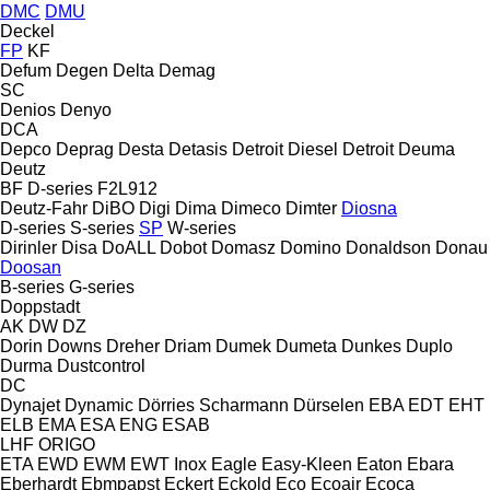
DMC
DMU
Deckel
FP
KF
Defum
Degen
Delta
Demag
SC
Denios
Denyo
DCA
Depco
Deprag
Desta
Detasis
Detroit Diesel
Detroit
Deuma
Deutz
BF
D-series
F2L912
Deutz-Fahr
DiBO
Digi
Dima
Dimeco
Dimter
Diosna
D-series
S-series
SP
W-series
Dirinler
Disa
DoALL
Dobot
Domasz
Domino
Donaldson
Donau
Doosan
B-series
G-series
Doppstadt
AK
DW
DZ
Dorin
Downs
Dreher
Driam
Dumek
Dumeta
Dunkes
Duplo
Durma
Dustcontrol
DC
Dynajet
Dynamic
Dörries Scharmann
Dürselen
EBA
EDT
EHT
ELB
EMA
ESA ENG
ESAB
LHF
ORIGO
ETA
EWD
EWM
EWT Inox
Eagle
Easy-Kleen
Eaton
Ebara
Eberhardt
Ebmpapst
Eckert
Eckold
Eco
Ecoair
Ecoca