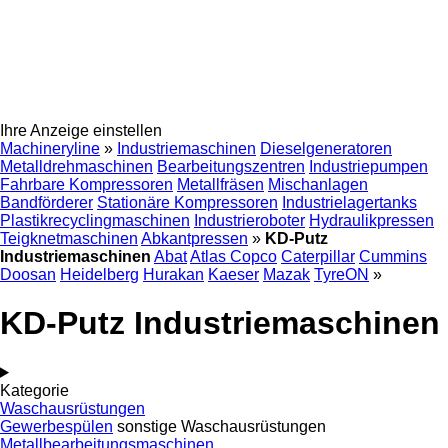
Ihre Anzeige einstellen
Machineryline
»
Industriemaschinen
Dieselgeneratoren
Metalldrehmaschinen
Bearbeitungszentren
Industriepumpen
Fahrbare Kompressoren
Metallfräsen
Mischanlagen
Bandförderer
Stationäre Kompressoren
Industrielagertanks
Plastikrecyclingmaschinen
Industrieroboter
Hydraulikpressen
Teigknetmaschinen
Abkantpressen
»
KD-Putz
Industriemaschinen
Abat
Atlas Copco
Caterpillar
Cummins
Doosan
Heidelberg
Hurakan
Kaeser
Mazak
TyreON
»
KD-Putz Industriemaschinen
Kategorie
Waschausrüstungen
Gewerbespülen
sonstige Waschausrüstungen
Metallbearbeitungsmaschinen