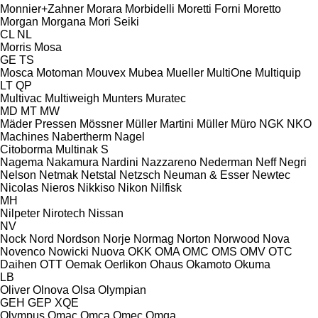
Monnier+Zahner
Morara
Morbidelli
Moretti Forni
Moretto
Morgan
Morgana
Mori Seiki
CL
NL
Morris
Mosa
GE
TS
Mosca
Motoman
Mouvex
Mubea
Mueller
MultiOne
Multiquip
LT
QP
Multivac
Multiweigh
Munters
Muratec
MD
MT
MW
Mäder Pressen
Mössner
Müller Martini
Müller
Müro
NGK
NKO
Machines
Nabertherm
Nagel
Citoborma
Multinak S
Nagema
Nakamura
Nardini
Nazzareno
Nederman
Neff
Negri
Nelson
Netmak
Netstal
Netzsch
Neuman & Esser
Newtec
Nicolas
Nieros
Nikkiso
Nikon
Nilfisk
MH
Nilpeter
Nirotech
Nissan
NV
Nock
Nord
Nordson
Norje
Normag
Norton
Norwood
Nova
Novenco
Nowicki
Nuova
OKK
OMA
OMC
OMS
OMV
OTC
Daihen
OTT
Oemak
Oerlikon
Ohaus
Okamoto
Okuma
LB
Oliver
Olnova
Olsa
Olympian
GEH
GEP
XQE
Olympus
Omac
Omca
Omec
Omga