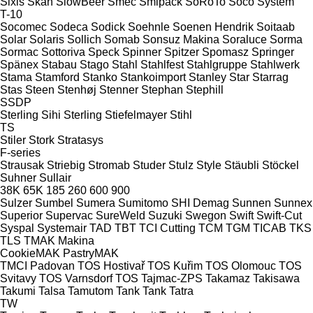
Sixis
Skan
SlowBeer
Smec
Smipack
SoRoTo
Soco System
T-10
Socomec
Sodeca
Sodick
Soehnle
Soenen Hendrik
Soitaab
Solar
Solaris
Sollich
Somab
Sonsuz Makina
Soraluce
Sorma
Sormac
Sottoriva
Speck
Spinner
Spitzer
Spomasz
Springer
Spänex
Stabau
Stago
Stahl
Stahlfest
Stahlgruppe
Stahlwerk
Stama
Stamford
Stanko
Stankoimport
Stanley
Star
Starrag
Stas
Steen
Stenhøj
Stenner
Stephan
Stephill
SSDP
Sterling Sihi
Sterling
Stiefelmayer
Stihl
TS
Stiler
Stork
Stratasys
F-series
Strausak
Striebig
Stromab
Studer
Stulz
Style
Stäubli
Stöckel
Suhner
Sullair
38K
65K
185
260
600
900
Sulzer
Sumbel
Sumera
Sumitomo SHI Demag
Sunnen
Sunnex
Superior
Supervac
SureWeld
Suzuki
Swegon
Swift
Swift-Cut
Syspal
Systemair
TAD
TBT
TCI Cutting
TCM
TGM
TICAB
TKS
TLS
TMAK Makina
CookieMAK
PastryMAK
TMCI Padovan
TOS Hostivař
TOS Kuřim
TOS Olomouc
TOS
Svitavy
TOS Varnsdorf
TOS
Tajmac-ZPS
Takamaz
Takisawa
Takumi
Talsa
Tamutom
Tank
Tank
Tatra
TW