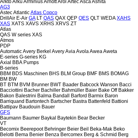
Arkto
Arku
Arminius
Arnott
Arol
Artec
Asca
Ashita
AG3
Astec
Atlantic
Atlas Copco
DrillAir
E-Air
GA
LT
QAS
QAX
QEP
QES
QLT
WEDA
XAHS
XAS
XATS
XAVS
XRHS
XRVS
ZT
Atlas
QAS
W series
XAS
Atmos
PDP
Automatic
Avery Berkel
Avery
Avia
Avola
Awea
Aweta
E-series
G-series
KG
Axial
BBA Pumps
B-series
BBM
BDS Maschinen
BHS
BLM Group
BMF
BMS
BOMAG
BM
BW
BT
BTM
BVM Brunner
BWT
Baader
Babcock Wanson
Bacci
Bacciottini
Bacher
Bachiller
Bahmüller
Baier
Bake Off
Bakker
Bakon
Balestrini
Balma
Bandall
Barford
Barmix
Baron
Barriquand
Bartontech
Bartscher
Bastra
Battenfeld
Battioni
Battipav
Baudouin
Bauer
GFS
Baumann
Baumer
Baykal
Baytekin
Bear
Becker
VT
Becomix
Beerepoot
Behringer
Beier
Beil
Beka-Mak
Beko
Belotti
Bema
Benier
Benza
Bercomex
Berg & Schmid
Berg