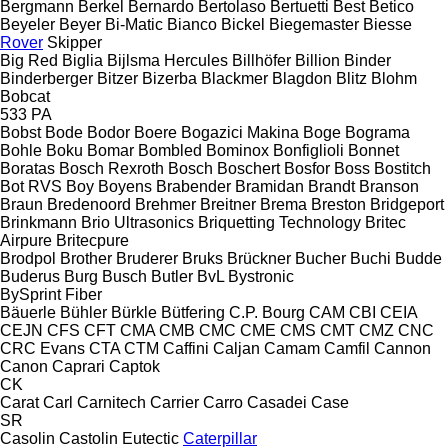
Bergmann
Berkel
Bernardo
Bertolaso
Bertuetti
Best
Betico
Beyeler
Beyer
Bi-Matic
Bianco
Bickel
Biegemaster
Biesse
Rover
Skipper
Big Red
Biglia
Bijlsma Hercules
Billhöfer
Billion
Binder
Binderberger
Bitzer
Bizerba
Blackmer
Blagdon
Blitz
Blohm
Bobcat
533
PA
Bobst
Bode
Bodor
Boere
Bogazici Makina
Boge
Bograma
Bohle
Boku
Bomar
Bombled
Bominox
Bonfiglioli
Bonnet
Boratas
Bosch Rexroth
Bosch
Boschert
Bosfor
Boss
Bostitch
Bot RVS
Boy
Boyens
Brabender
Bramidan
Brandt
Branson
Braun
Bredenoord
Brehmer
Breitner
Brema
Breston
Bridgeport
Brinkmann
Brio Ultrasonics
Briquetting Technology
Britec
Airpure
Britecpure
Brodpol
Brother
Bruderer
Bruks
Brückner
Bucher
Buchi
Budde
Buderus
Burg
Busch
Butler
BvL
Bystronic
BySprint Fiber
Bäuerle
Bühler
Bürkle
Bütfering
C.P. Bourg
CAM
CBI
CEIA
CEJN
CFS
CFT
CMA
CMB
CMC
CME
CMS
CMT
CMZ
CNC
CRC Evans
CTA
CTM
Caffini
Caljan
Camam
Camfil
Cannon
Canon
Caprari
Captok
CK
Carat
Carl
Carnitech
Carrier
Carro
Casadei
Case
SR
Casolin
Castolin Eutectic
Caterpillar