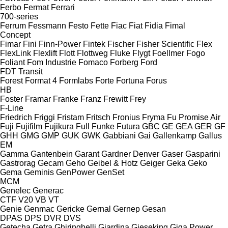
Ferbo
Fermat
Ferrari
700-series
Ferrum
Fessmann
Festo
Fette
Fiac
Fiat
Fidia
Fimal
Concept
Fimar
Fini
Finn-Power
Fintek
Fischer
Fisher Scientific
Flex
FlexLink
Flexlift
Flott
Flottweg
Fluke
Flygt
Foellmer
Fogo
Foliant
Fom Industrie
Fomaco
Forberg
Ford
FDT
Transit
Forest
Format 4
Formlabs
Forte
Fortuna
Forus
HB
Foster
Framar
Franke
Franz
Frewitt
Frey
F-Line
Friedrich
Friggi
Fristam
Fritsch
Fronius
Fryma
Fu Promise Air
Fuji
Fujifilm
Fujikura
Full
Funke
Futura
GBC
GE
GEA
GER
GF
GHH
GMG
GMP
GUK
GWK
Gabbiani
Gai
Gallenkamp
Gallus
EM
Gamma
Gantenbein
Garant
Gardner Denver
Gaser
Gasparini
Gastrorag
Gecam
Geho
Geibel & Hotz
Geiger
Geka
Geko
Gema
Geminis
GenPower
GenSet
MCM
Genelec
Generac
CTF
V20
VB
VT
Genie
Genmac
Gericke
Gernal
Gernep
Gesan
DPAS
DPS
DVR
DVS
Getecha
Getra
Ghiringhelli
Giardina
Gieseking
Giga Power