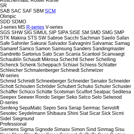
Röschermatic
Rösler
Rühle
SR
SAB
SAC
SAF
SBM
SCM
Olimpic
SDD
SDMO
J-series
MS
R-series
V-series
SGS
SHW
SIG
SIMUL
SIP
SIPA
SISE
SM
SMD
SMG
SMP
STK Makina
STS
SW
Sabroe
Sacchi
Sachman
Saeilo
Safan
Safe
Sahinler
Sakurai
Salvador
Salvagnini
Salvamac
Samag
Samaref
Samco
Samon
Samsung
Sanders
Sandingmaster
Sandretto
Sartorius
Sato
Scan
Scania
Scantool
Scanvaegt
Schaublin
Schaudt Mikrosa
Schechtl
Scheer
Schelling
Schenck
Schenk
Scheppach
Schiavi
Schiess
Schlatter
Schleicher
Schmalenberger
Schmedt
Schmelzer
W-series
Schmid
Schmidt
Schneeberger
Schneider Senator
Schneider
Schott
Schouten
Schröder
Schubert
Schuko
Schuler
Schuster
Schäffer
Schüco
Schütte
Scotsman
Sculfort
Sealpac
Seditesa
Seepex
Seewer Rondo
Seiger
Seko
Selco
Selo
Selwood
D-series
Senfeng
SepaMatic
Sepro
Sera
Serap
Serrmac
Servolift
Sesotec
Seydelmann
Shibaura
Shini
Siat
Sicar
Sick
Sicmi
Sidel
Siegmund
Professional
Siemens
Sigma
Signode
Simasv
Simon
Sind
Sinmag
Sisu