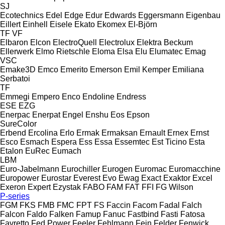
SJ
Ecotechnics
Edel
Edge
Edur
Edwards
Eggersmann
Eigenbau
Eillert
Einhell
Eisele
Ekato
Ekomex
El-Björn
TF
VF
Elbaron
Elcon
ElectroQuell
Electrolux
Elektra Beckum
Ellerwerk
Elmo Rietschle
Eloma
Elsa
Elu
Elumatec
Emag
VSC
Emake3D
Emco
Emerito
Emerson
Emil Kemper
Emiliana
Serbatoi
TF
Emmegi
Empero
Enco
Endoline
Endress
ESE
EZG
Enerpac
Enerpat
Engel
Enshu
Eos
Epson
SureColor
Erbend
Ercolina
Erlo
Ermak
Ermaksan
Ernault
Ernex
Ernst
Esco
Esmach
Espera
Ess
Essa
Essemtec
Est Ticino
Esta
Etalon
EuRec
Eumach
LBM
Euro-Jabelmann
Eurochiller
Eurogen
Euromac
Euromacchine
Europower
Eurostar
Everest
Evo
Ewag
Exact
Exaktor
Excel
Exeron
Expert
Ezystak
FABO
FAM
FAT
FFI
FG Wilson
P-series
FGM
FKS
FMB
FMC
FPT
FS
Faccin
Facom
Fadal
Falch
Falcon
Faldo
Falken
Famup
Fanuc
Fastbind
Fasti
Fatosa
Favretto
Fed Power
Feeler
Fehlmann
Fein
Felder
Fenwick