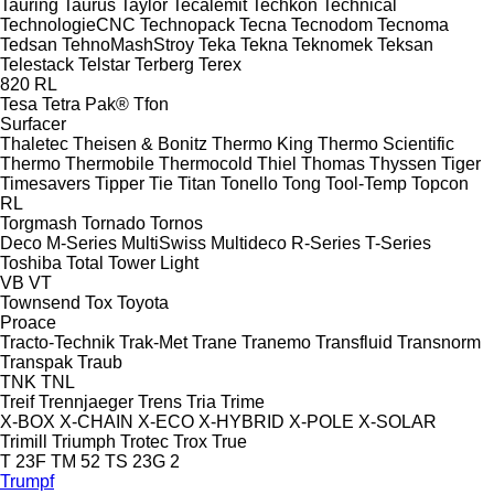
Tauring
Taurus
Taylor
Tecalemit
Techkon
Technical
TechnologieCNC
Technopack
Tecna
Tecnodom
Tecnoma
Tedsan
TehnoMashStroy
Teka
Tekna
Teknomek
Teksan
Telestack
Telstar
Terberg
Terex
820
RL
Tesa
Tetra Pak®
Tfon
Surfacer
Thaletec
Theisen & Bonitz
Thermo King
Thermo Scientific
Thermo
Thermobile
Thermocold
Thiel
Thomas
Thyssen
Tiger
Timesavers
Tipper Tie
Titan
Tonello
Tong
Tool-Temp
Topcon
RL
Torgmash
Tornado
Tornos
Deco
M-Series
MultiSwiss
Multideco
R-Series
T-Series
Toshiba
Total
Tower Light
VB
VT
Townsend
Tox
Toyota
Proace
Tracto-Technik
Trak-Met
Trane
Tranemo
Transfluid
Transnorm
Transpak
Traub
TNK
TNL
Treif
Trennjaeger
Trens
Tria
Trime
X-BOX
X-CHAIN
X-ECO
X-HYBRID
X-POLE
X-SOLAR
Trimill
Triumph
Trotec
Trox
True
T 23F
TM 52
TS 23G 2
Trumpf