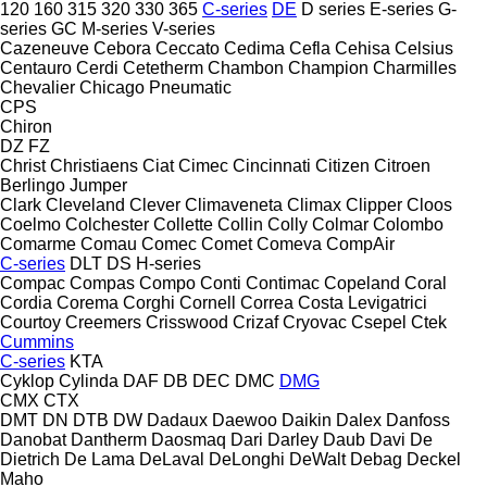
120
160
315
320
330
365
C-series
DE
D series
E-series
G-
series
GC
M-series
V-series
Cazeneuve
Cebora
Ceccato
Cedima
Cefla
Cehisa
Celsius
Centauro
Cerdi
Cetetherm
Chambon
Champion
Charmilles
Chevalier
Chicago Pneumatic
CPS
Chiron
DZ
FZ
Christ
Christiaens
Ciat
Cimec
Cincinnati
Citizen
Citroen
Berlingo
Jumper
Clark
Cleveland
Clever
Climaveneta
Climax
Clipper
Cloos
Coelmo
Colchester
Collette
Collin
Colly
Colmar
Colombo
Comarme
Comau
Comec
Comet
Comeva
CompAir
C-series
DLT
DS
H-series
Compac
Compas
Compo
Conti
Contimac
Copeland
Coral
Cordia
Corema
Corghi
Cornell
Correa
Costa Levigatrici
Courtoy
Creemers
Crisswood
Crizaf
Cryovac
Csepel
Ctek
Cummins
C-series
KTA
Cyklop
Cylinda
DAF
DB
DEC
DMC
DMG
CMX
CTX
DMT
DN
DTB
DW
Dadaux
Daewoo
Daikin
Dalex
Danfoss
Danobat
Dantherm
Daosmaq
Dari
Darley
Daub
Davi
De
Dietrich
De Lama
DeLaval
DeLonghi
DeWalt
Debag
Deckel
Maho