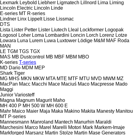
Lexmark
Leybold
Liebherr
Ligmatech
Lillnord
Lima
Liming
Lincoln Electric
Lincoln
Linde
E-series
MT
R-series
Lindner
Linx
Lippelt
Lisse
Lissmac
DTS
Lista
Lister Petter
Lister
Liutech
Lleal
Lockformer
Logopak
Logosol
Loher
Loma
Lombardini
Loncin
Lorch
Lorenz
Lotze
Lowara
Luna
Lurem
Luwa
Luxtower
Lödige
M&M
MAF Roda
MAN
LE
TGM
TGS
TGX
MAS
MB Dustcontrol
MB
MBF
MBM
MBO
K-series
T-series
MD Dario
MDM
MEP
Shark
Tiger
MG
MHS
MKN
MKW
MTA
MTE
MTF
MTU
MVD
MWM
MZ
MacPan
Macc
Macchi
Mace
Maciuś
Maco
Macpresse
Mado
Maggi
Junior
Variosteff
Magna
Magnum
Magurit
Maho
MH 400 P
MH 500 W
MH 600 E
Mahr
Maico
Maier
Maja
Maka
Makino
Makita
Manesty
Manitou
MT
P-series
Mannesmann
Manroland
Mantech
Manurhin
Maraldi
Marchesini
Marco
Marel
Marelli Motori
Mark
Markem-Imaje
Markforged
Marsanz
Martin Stolze
Martin
Mase Generators