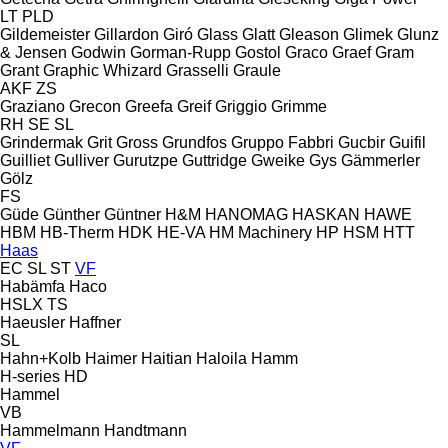
LT
PLD
Gildemeister
Gillardon
Giró
Glass
Glatt
Gleason
Glimek
Glunz
& Jensen
Godwin
Gorman-Rupp
Gostol
Graco
Graef
Gram
Grant
Graphic Whizard
Grasselli
Graule
AKF
ZS
Graziano
Grecon
Greefa
Greif
Griggio
Grimme
RH
SE
SL
Grindermak
Grit
Gross
Grundfos
Gruppo Fabbri
Gucbir
Guifil
Guilliet
Gulliver
Gurutzpe
Guttridge
Gweike
Gys
Gämmerler
Gölz
FS
Güde
Günther
Güntner
H&M
HANOMAG
HASKAN
HAWE
HBM
HB‑Therm
HDK
HE-VA
HM Machinery
HP
HSM
HTT
Haas
EC
SL
ST
VF
Habämfa
Haco
HSLX
TS
Haeusler
Haffner
SL
Hahn+Kolb
Haimer
Haitian
Haloila
Hamm
H-series
HD
Hammel
VB
Hammelmann
Handtmann