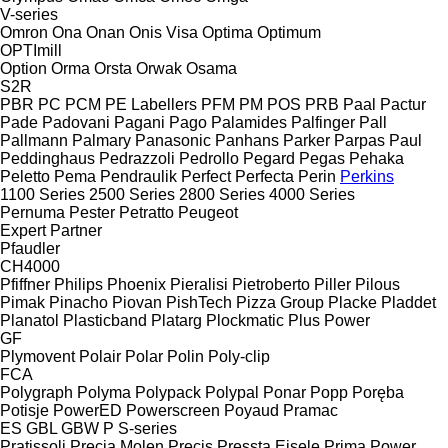
V-series
Omron
Ona
Onan
Onis Visa
Optima
Optimum
OPTImill
Option
Orma
Orsta
Orwak
Osama
S2R
PBR
PC
PCM
PE Labellers
PFM
PM
POS
PRB
Paal
Pactur
Pade
Padovani
Pagani
Pago
Palamides
Palfinger
Pall
Pallmann
Palmary
Panasonic
Panhans
Parker
Parpas
Paul
Peddinghaus
Pedrazzoli
Pedrollo
Pegard
Pegas
Pehaka
Peletto
Pema
Pendraulik
Perfect
Perfecta
Perin
Perkins
1100 Series
2500 Series
2800 Series
4000 Series
Pernuma
Pester
Petratto
Peugeot
Expert
Partner
Pfaudler
CH4000
Pfiffner
Philips
Phoenix
Pieralisi
Pietroberto
Piller
Pilous
Pimak
Pinacho
Piovan
PishTech
Pizza Group
Placke
Pladdet
Planatol
Plasticband
Platarg
Plockmatic
Plus Power
GF
Plymovent
Polair
Polar
Polin
Poly-clip
FCA
Polygraph
Polyma
Polypack
Polypal
Ponar
Popp
Poręba
Potisje
PowerED
Powerscreen
Poyaud
Pramac
ES
GBL
GBW
P
S-series
Pratissoli
Precia Molen
Precis
Pressta Eisele
Prima Power