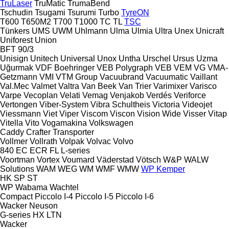
TruLaser
TruMatic
TrumaBend
Tschudin
Tsugami
Tsurumi
Turbo
TyreON
T600
T650M2
T700
T1000
TC
TL
TSC
Tünkers
UMS
UWM
Uhlmann
Ulma
Ulmia
Ultra
Unex
Unicraft
Uniforest
Union
BFT 90/3
Unisign
Unitech
Universal
Unox
Untha
Urschel
Ursus
Uzma
Uğurmak
VDF Boehringer
VEB Polygraph
VEB
VEM
VG
VMA-
Getzmann
VMI
VTM Group
Vacuubrand
Vacuumatic
Vaillant
Val.Mec
Valmet
Valtra
Van Beek
Van Trier
Varimixer
Varisco
Varpe
Vecoplan
Velati
Vemag
Venjakob
Verdés
Veriforce
Vertongen
Viber-System
Vibra Schultheis
Victoria
Videojet
Viessmann
Viet
Viper
Viscom
Viscon
Vision Wide
Visser
Vitap
Vitella
Vito
Vogamakina
Volkswagen
Caddy
Crafter
Transporter
Vollmer
Vollrath
Volpak
Volvac
Volvo
840
EC
ECR
FL
L-series
Voortman
Vortex
Voumard
Väderstad
Vötsch
W&P
WALW
Solutions
WAM
WEG
WM
WMF
WMW
WP Kemper
HK
SP
ST
WP
Wabama
Wachtel
Compact
Piccolo I-4
Piccolo I-5
Piccolo I-6
Wacker Neuson
G-series
HX
LTN
Wacker