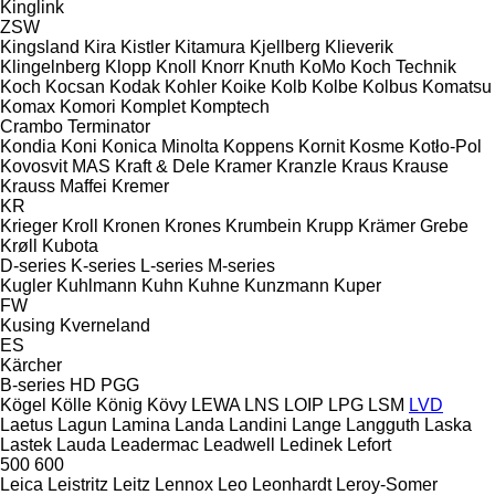
Kinglink
ZSW
Kingsland
Kira
Kistler
Kitamura
Kjellberg
Klieverik
Klingelnberg
Klopp
Knoll
Knorr
Knuth
KoMo
Koch Technik
Koch
Kocsan
Kodak
Kohler
Koike
Kolb
Kolbe
Kolbus
Komatsu
Komax
Komori
Komplet
Komptech
Crambo
Terminator
Kondia
Koni
Konica Minolta
Koppens
Kornit
Kosme
Kotło-Pol
Kovosvit MAS
Kraft & Dele
Kramer
Kranzle
Kraus
Krause
Krauss Maffei
Kremer
KR
Krieger
Kroll
Kronen
Krones
Krumbein
Krupp
Krämer Grebe
Krøll
Kubota
D-series
K-series
L-series
M-series
Kugler
Kuhlmann
Kuhn
Kuhne
Kunzmann
Kuper
FW
Kusing
Kverneland
ES
Kärcher
B-series
HD
PGG
Kögel
Kölle
König
Kövy
LEWA
LNS
LOIP
LPG
LSM
LVD
Laetus
Lagun
Lamina
Landa
Landini
Lange
Langguth
Laska
Lastek
Lauda
Leadermac
Leadwell
Ledinek
Lefort
500
600
Leica
Leistritz
Leitz
Lennox
Leo
Leonhardt
Leroy-Somer