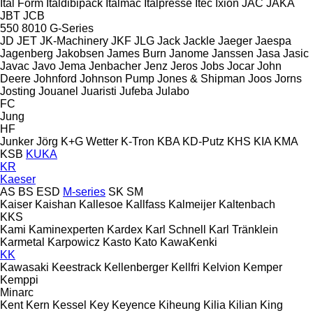
Ital Form
Italdibipack
Italmac
Italpresse
Itec
Ixion
JAC
JAKA
JBT
JCB
550
8010
G-Series
JD
JET
JK-Machinery
JKF
JLG
Jack
Jackle
Jaeger
Jaespa
Jagenberg
Jakobsen
James Burn
Janome
Janssen
Jasa
Jasic
Javac
Javo
Jema
Jenbacher
Jenz
Jeros
Jobs
Jocar
John
Deere
Johnford
Johnson Pump
Jones & Shipman
Joos
Jorns
Josting
Jouanel
Juaristi
Jufeba
Julabo
FC
Jung
HF
Junker
Jörg
K+G Wetter
K-Tron
KBA
KD-Putz
KHS
KIA
KMA
KSB
KUKA
KR
Kaeser
AS
BS
ESD
M-series
SK
SM
Kaiser
Kaishan
Kallesoe
Kallfass
Kalmeijer
Kaltenbach
KKS
Kami
Kaminexperten
Kardex
Karl Schnell
Karl Tränklein
Karmetal
Karpowicz
Kasto
Kato
KawaKenki
KK
Kawasaki
Keestrack
Kellenberger
Kellfri
Kelvion
Kemper
Kemppi
Minarc
Kent
Kern
Kessel
Key
Keyence
Kiheung
Kilia
Kilian
King