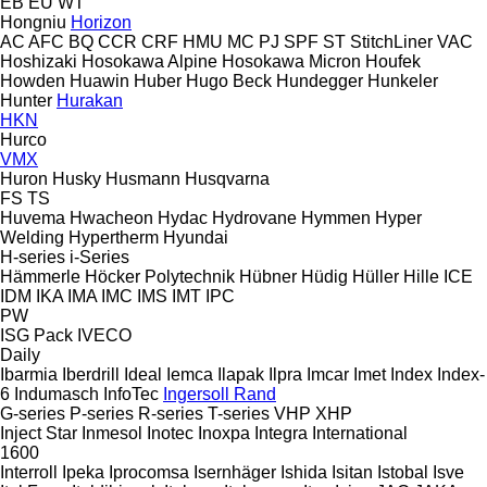
EB
EU
WT
Hongniu
Horizon
AC
AFC
BQ
CCR
CRF
HMU
MC
PJ
SPF
ST
StitchLiner
VAC
Hoshizaki
Hosokawa Alpine
Hosokawa Micron
Houfek
Howden
Huawin
Huber
Hugo Beck
Hundegger
Hunkeler
Hunter
Hurakan
HKN
Hurco
VMX
Huron
Husky
Husmann
Husqvarna
FS
TS
Huvema
Hwacheon
Hydac
Hydrovane
Hymmen
Hyper
Welding
Hypertherm
Hyundai
H-series
i-Series
Hämmerle
Höcker Polytechnik
Hübner
Hüdig
Hüller Hille
ICE
IDM
IKA
IMA
IMC
IMS
IMT
IPC
PW
ISG Pack
IVECO
Daily
Ibarmia
Iberdrill
Ideal
Iemca
Ilapak
Ilpra
Imcar
Imet
Index
Index-
6
Indumasch
InfoTec
Ingersoll Rand
G-series
P-series
R-series
T-series
VHP
XHP
Inject Star
Inmesol
Inotec
Inoxpa
Integra
International
1600
Interroll
Ipeka
Iprocomsa
Isernhäger
Ishida
Isitan
Istobal
Isve