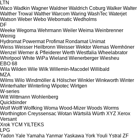
LTN
Waco
Wadkin
Wagner
Waldner
Waldrich Coburg
Walker
Walter
Walther Trowal
Walther
Warcom
Waring
WashTec
Waterjet
Watson
Weber
Webo
Webomatic
Wedholms
DF
Weeke
Wegoma
Wehrmann
Weiler
Weima
Weinbrenner
Weinig
Hydromat
Powermat
Profimat
Rondamat
Unimat
Weiss
Weisser Heilbronn
Weisser
Wektor
Wemas
Wemhöner
Wenzel
Werner & Pfleiderer
Werth
Westfalia
Wheelabrator
Whirlpool
White
WiPa
Wieland
Wienerberger
Wiesheu
EBO 68
Wila
Wilden
Wile
Wilk
Willemin-Macodel
Willibald
MZA
Wilms
Wilo
Windmöller & Hölscher
Winkler
Winkworth
Winter
Winterhalter
Winterling
Wipotec
Wirtgen
W-series
Witt
Wittmann
Wohlenberg
Quickbinder
Wolf
Wolff
Wolfking
Woma
Wood-Mizer
Woods
Worms
Worthington Creyssensac
Wotan
Wärtsilä
Würth
XYZ
Xerox
Versant
Xrok
YCM
YILTEKS
LPG
Yadon
Yale
Yamaha
Yanmar
Yaskawa
York
Youli
Ystral
ZF