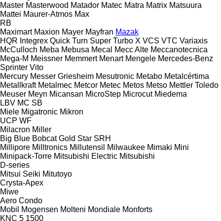
Master
Masterwood
Matador
Matec
Matra
Matrix
Matsuura
Mattei
Maurer-Atmos
Max
RB
Maximart
Maxion
Mayer
Mayfran
Mazak
HQR
Integrex
Quick Turn
Super Turbo X
VCS
VTC
Variaxis
McCulloch
Meba
Mebusa
Mecal
Mecc Alte
Meccanotecnica
Mega-M
Meissner
Memmert
Menart
Mengele
Mercedes-Benz
Sprinter
Vito
Mercury
Messer Griesheim
Mesutronic
Metabo
Metalcértima
Metallkraft
Metalmec
Metcor
Metec
Metos
Metso
Mettler Toledo
Meuser
Meyn
Micansan
MicroStep
Microcut
Miedema
LBV
MC
SB
Miele
Migatronic
Mikron
UCP
WF
Milacron
Miller
Big Blue
Bobcat
Gold Star
SRH
Millipore
Milltronics
Millutensil
Milwaukee
Mimaki
Mini
Minipack-Torre
Mitsubishi Electric
Mitsubishi
D-series
Mitsui Seiki
Mitutoyo
Crysta-Apex
Miwe
Aero
Condo
Mobil
Mogensen
Molteni
Mondiale
Monforts
KNC 5 1500