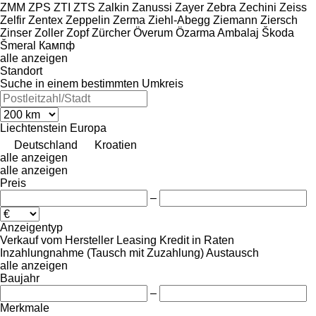
ZMM
ZPS
ZTI
ZTS
Zalkin
Zanussi
Zayer
Zebra
Zechini
Zeiss
Zelfir
Zentex
Zeppelin
Zerma
Ziehl-Abegg
Ziemann
Ziersch
Zinser
Zoller
Zopf
Zürcher
Överum
Özarma Ambalaj
Škoda
Šmeral
Кампф
alle anzeigen
Standort
Suche in einem bestimmten Umkreis
Liechtenstein
Europa
Deutschland
Kroatien
alle anzeigen
alle anzeigen
Preis
–
Anzeigentyp
Verkauf
vom Hersteller
Leasing
Kredit
in Raten
Inzahlungnahme (Tausch mit Zuzahlung)
Austausch
alle anzeigen
Baujahr
–
Merkmale