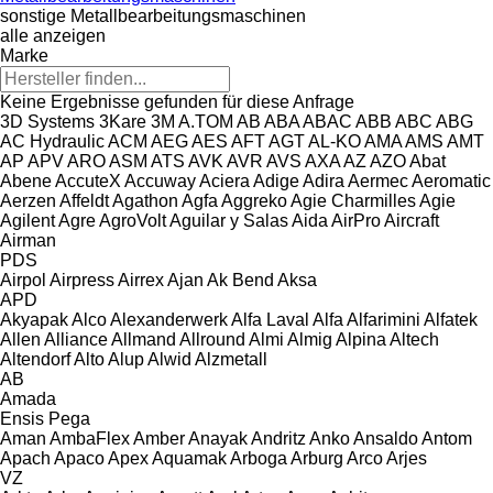
sonstige Metallbearbeitungsmaschinen
alle anzeigen
Marke
Keine Ergebnisse gefunden für diese Anfrage
3D Systems
3Kare
3M
A.TOM
AB
ABA
ABAC
ABB
ABC
ABG
AC Hydraulic
ACM
AEG
AES
AFT
AGT
AL-KO
AMA
AMS
AMT
AP
APV
ARO
ASM
ATS
AVK
AVR
AVS
AXA
AZ
AZO
Abat
Abene
AccuteX
Accuway
Aciera
Adige
Adira
Aermec
Aeromatic
Aerzen
Affeldt
Agathon
Agfa
Aggreko
Agie Charmilles
Agie
Agilent
Agre
AgroVolt
Aguilar y Salas
Aida
AirPro
Aircraft
Airman
PDS
Airpol
Airpress
Airrex
Ajan
Ak Bend
Aksa
APD
Akyapak
Alco
Alexanderwerk
Alfa Laval
Alfa
Alfarimini
Alfatek
Allen
Alliance
Allmand
Allround
Almi
Almig
Alpina
Altech
Altendorf
Alto
Alup
Alwid
Alzmetall
AB
Amada
Ensis
Pega
Aman
AmbaFlex
Amber
Anayak
Andritz
Anko
Ansaldo
Antom
Apach
Apaco
Apex
Aquamak
Arboga
Arburg
Arco
Arjes
VZ