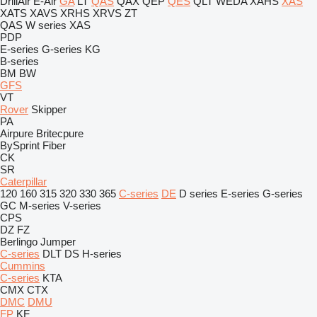
DrillAir
E-Air
GA
LT
QAS
QAX
QEP
QES
QLT
WEDA
XAHS
XAS
XATS
XAVS
XRHS
XRVS
ZT
QAS
W series
XAS
PDP
E-series
G-series
KG
B-series
BM
BW
GFS
VT
Rover
Skipper
PA
Airpure
Britecpure
BySprint Fiber
CK
SR
Caterpillar
120
160
315
320
330
365
C-series
DE
D series
E-series
G-series
GC
M-series
V-series
CPS
DZ
FZ
Berlingo
Jumper
C-series
DLT
DS
H-series
Cummins
C-series
KTA
CMX
CTX
DMC
DMU
FP
KF