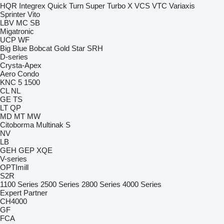
HQR
Integrex
Quick Turn
Super Turbo X
VCS
VTC
Variaxis
Sprinter
Vito
LBV
MC
SB
Migatronic
UCP
WF
Big Blue
Bobcat
Gold Star
SRH
D-series
Crysta-Apex
Aero
Condo
KNC 5 1500
CL
NL
GE
TS
LT
QP
MD
MT
MW
Citoborma
Multinak S
NV
LB
GEH
GEP
XQE
V-series
OPTImill
S2R
1100 Series
2500 Series
2800 Series
4000 Series
Expert
Partner
CH4000
GF
FCA