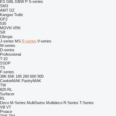
ES
GBL
GBW
P
S-series
SM3
AMT
DZ
Kangoo
Trafic
GF2
535
MDVN
VRK
SR
Olimpic
J-series
MS
R-series
V-series
W-series
D-series
Professional
T-10
SSDP
TS
F-series
38K
65K
185
260
600
900
CookieMAK
PastryMAK
TW
820
RL
Surfacer
RL
Deco
M-Series
MultiSwiss
Multideco
R-Series
T-Series
VB
VT
Proace
TNK
TNL