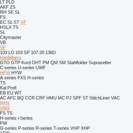
LT
PLD
AKF
ZS
RH
SE
SL
FS
EC
SL
ST
VF
HSLX
TS
SL
Citymaster
VB
VF
103 LO
103 SP
107-20
136D
Heidelberg
GTO
GTP
Kord
OHT
PM
QM
SM
Stahlfolder
Suprasetter
C-series
U-series
UWF
HFW
HYW
A-series
FXS
H-series
TS
Kal
Profi
EB
EU
WT
AC
AFC
BQ
CCR
CRF
HMU
MC
PJ
SPF
ST
StitchLiner
VAC
HKN
VMX
FS
TS
H-series
i-Series
PW
G-series
P-series
R-series
T-series
VHP
XHP