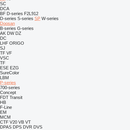
SC
DCA
BF
D-series
F2L912
D-series
S-series
SP
W-series
Doosan
B-series
G-series
AK
DW
DZ
DC
LHF
ORIGO
SJ
TF
VF
VSC
TF
ESE
EZG
SureColor
LBM
P-series
700-series
Concept
FDT
Transit
HB
F-Line
EM
MCM
CTF
V20
VB
VT
DPAS
DPS
DVR
DVS