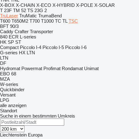
X-BOX
X-CHAIN
X-ECO
X-HYBRID
X-POLE
X-SOLAR
T 23F
TM 52
TS 23G 2
TruLaser
TruMatic
TrumaBend
T600
T650M2
T700
T1000
TC
TL
TSC
BFT 90/3
Caddy
Crafter
Transporter
840
ECR
L-series
HK
SP
ST
Compact
Piccolo I-4
Piccolo I-5
Piccolo I-6
G-series
HX
LTN
LTN
DF
Hydromat
Powermat
Profimat
Rondamat
Unimat
EBO 68
MZA
W-series
Quickbinder
Versant
LPG
alle anzeigen
Standort
Suche in einem bestimmten Umkreis
Liechtenstein
Europa