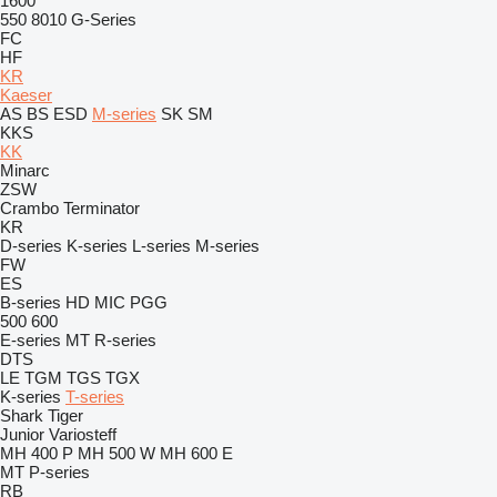
1600
550
8010
G-Series
FC
HF
KR
Kaeser
AS
BS
ESD
M-series
SK
SM
KKS
KK
Minarc
ZSW
Crambo
Terminator
KR
D-series
K-series
L-series
M-series
FW
ES
B-series
HD
MIC
PGG
500
600
E-series
MT
R-series
DTS
LE
TGM
TGS
TGX
K-series
T-series
Shark
Tiger
Junior
Variosteff
MH 400 P
MH 500 W
MH 600 E
MT
P-series
RB