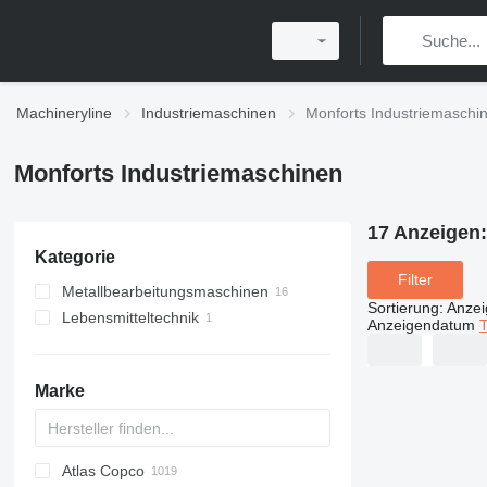
Machineryline
Industriemaschinen
Monforts Industriemaschi
Monforts Industriemaschinen
17 Anzeigen
Kategorie
Filter
Metallbearbeitungsmaschinen
Sortierung
:
Anze
Lebensmitteltechnik
Metalldrehmaschinen
Anzeigendatum
T
landwirtschaftliche
Verarbeitungsgeräte
Ölaufbereitungsanlagen
Marke
Atlas Copco
PDS
APD
AB
Ensis
VZ
AG3