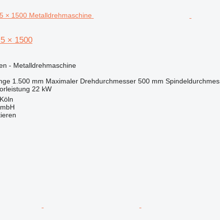
5 × 1500
en - Metalldrehmaschine
nge
1.500 mm
Maximaler Drehdurchmesser
500 mm
Spindeldurchmes
orleistung
22 kW
Köln
GmbH
tieren