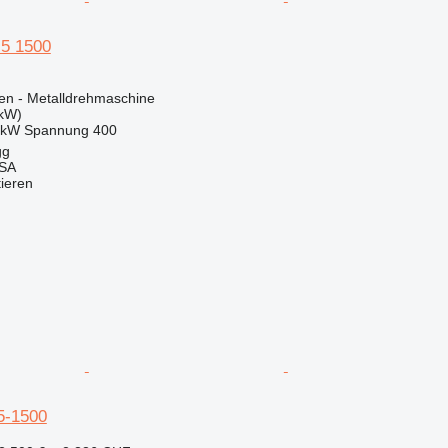
5 1500
en - Metalldrehmaschine
 kW)
 kW
Spannung
400
gg
 SA
tieren
5-1500