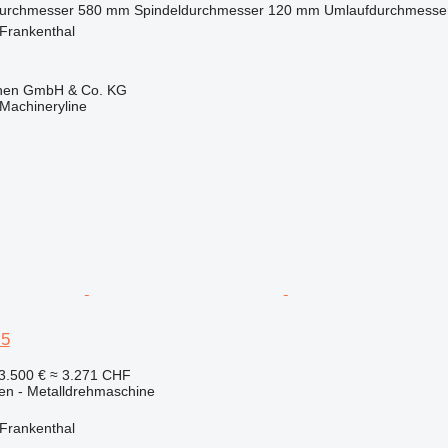
durchmesser
580 mm
Spindeldurchmesser
120 mm
Umlaufdurchmesser
 Frankenthal
ionen GmbH & Co. KG
Machineryline
 5
3.500 €
≈ 3.271 CHF
en - Metalldrehmaschine
 Frankenthal