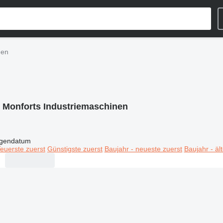
nen
:
Monforts Industriemaschinen
igendatum
euerste zuerst
Günstigste zuerst
Baujahr - neueste zuerst
Baujahr - äl