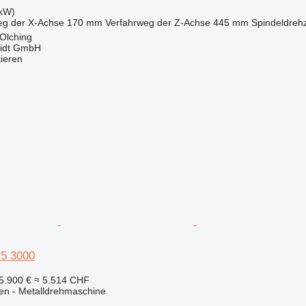
 kW)
eg der X-Achse
170 mm
Verfahrweg der Z-Achse
445 mm
Spindeldreh
Olching
midt GmbH
tieren
5 3000
5.900 €
≈ 5.514 CHF
en - Metalldrehmaschine