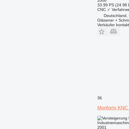
2000
33.99 PS (24.98
CNC
✓
Verfahrw
Deutschland, 
Gläsener + Sch
Verkäufer kontak
36
Monforts KNC 
Industriemaschin
2001