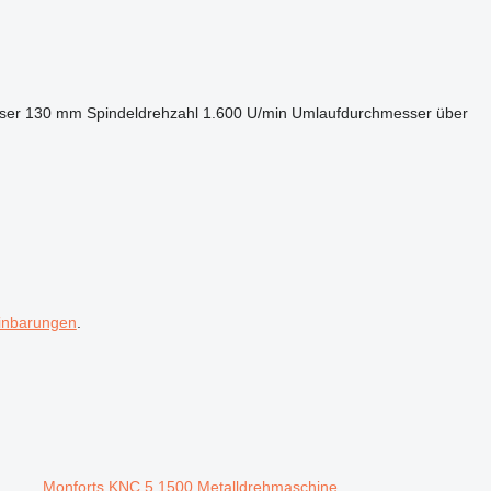
ser
130 mm
Spindeldrehzahl
1.600 U/min
Umlaufdurchmesser über
inbarungen
.
Monforts KNC 5 1500 Metalldrehmaschine