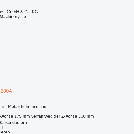
ionen GmbH & Co. KG
Machineryline
 200A
en - Metalldrehmaschine
X-Achse
175 mm
Verfahrweg der Z-Achse
300 mm
Kaiserslautern
bH
tieren