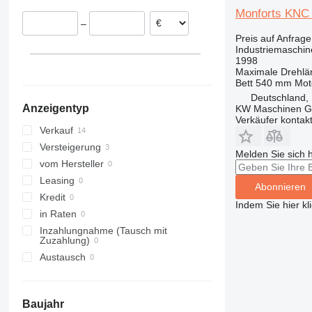
Frankreich
Monforts KNC
–
Belgien
Preis auf Anfrage
Österreich
Industriemaschin
1998
Maximale Drehlä
Bett
540 mm
Mot
Deutschland, 
Anzeigentyp
KW Maschinen 
Verkäufer kontak
Verkauf
Versteigerung
Melden Sie sich 
vom Hersteller
Leasing
Abonnieren
Kredit
Indem Sie hier kl
in Raten
Inzahlungnahme (Tausch mit
Zuzahlung)
Austausch
Baujahr