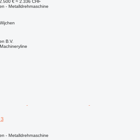
2.500 €
≈ 2.336 CHF
en - Metalldrehmaschine
Wijchen
en B.V.
Machineryline
 3
en - Metalldrehmaschine