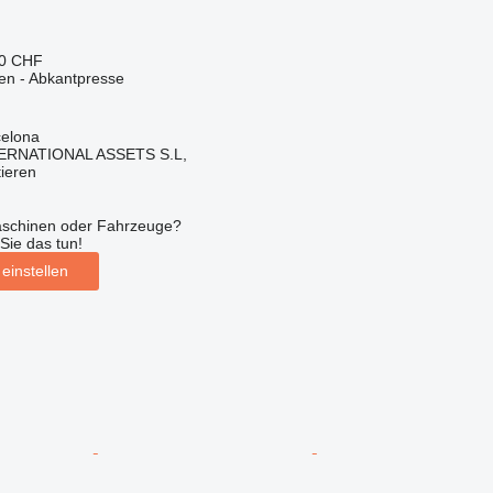
10 CHF
en - Abkantpresse
celona
ERNATIONAL ASSETS S.L,
tieren
aschinen oder Fahrzeuge?
Sie das tun!
einstellen