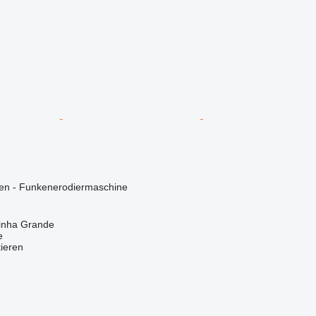
nen - Funkenerodiermaschine
rinha Grande
e
tieren