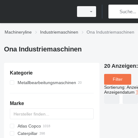
Machineryline
Industriemaschinen
Ona Industriemaschinen
Ona Industriemaschinen
20 Anzeigen
Kategorie
Filter
Metallbearbeitungsmaschinen
Sortierung
:
Anze
Funkenerodiermaschinen
Anzeigendatum
T
Metallfräsen
Marke
Metallpressen
Abkantpressen
Atlas Copco
PDS
APD
AB
Ensis
VZ
AG3
Caterpillar
Pega
DrillAir
QAS
PDP
E-series
B-series
BM
GFS
VT
Rover
533
Airpure
BySprint Fiber
CK
SR