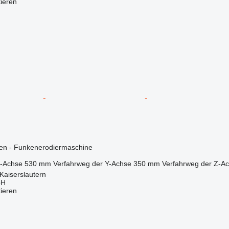
tieren
nen - Funkenerodiermaschine
X-Achse
530 mm
Verfahrweg der Y-Achse
350 mm
Verfahrweg der Z-A
Kaiserslautern
bH
tieren