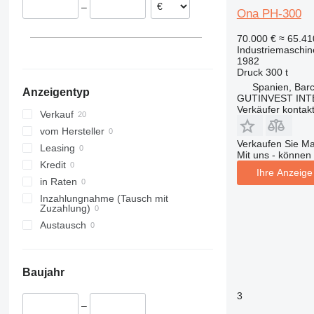
–
Niederlande
Ona PH-300
70.000 €
≈ 65.4
Industriemaschin
1982
Druck
300 t
Spanien, Bar
Anzeigentyp
GUTINVEST INT
Verkäufer kontak
Verkauf
vom Hersteller
Verkaufen Sie M
Leasing
Mit uns - können 
Kredit
Ihre Anzeige 
in Raten
Inzahlungnahme (Tausch mit
Zuzahlung)
Austausch
Baujahr
3
–