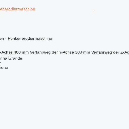
nen - Funkenerodiermaschine
X-Achse
400 mm
Verfahrweg der Y-Achse
300 mm
Verfahrweg der Z-A
rinha Grande
e
tieren