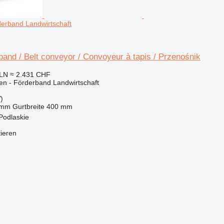
derband Landwirtschaft
and / Belt conveyor / Convoyeur à tapis / Przenośnik
PLN
≈ 2.431 CHF
en - Förderband Landwirtschaft
)
 mm
Gurtbreite
400 mm
 Podlaskie
tieren