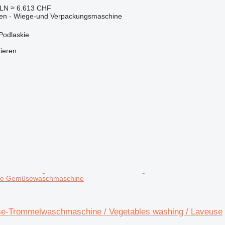
PLN
≈ 6.613 CHF
nen - Wiege-und Verpackungsmaschine
 Podlaskie
tieren
use Gemüsewaschmaschine
e-Trommelwaschmaschine / Vegetables washing / Laveuse