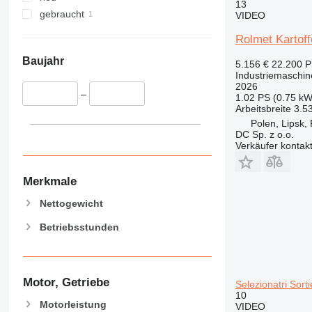
13
gebraucht
VIDEO
Rolmet Kartoff
Baujahr
5.156 €
22.200 
Industriemaschin
2026
–
1.02 PS (0.75 kW
Arbeitsbreite
3.5
Polen, Lipsk,
DC Sp. z o.o.
Verkäufer kontak
Merkmale
Nettogewicht
Betriebsstunden
Motor, Getriebe
Selezionatri Sort
10
Motorleistung
VIDEO