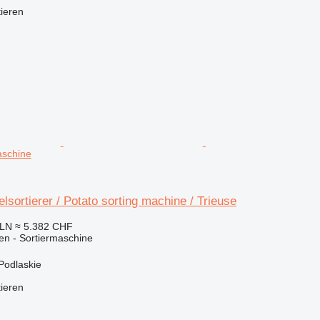
tieren
aschine
elsortierer / Potato sorting machine / Trieuse
PLN
≈ 5.382 CHF
en - Sortiermaschine
 Podlaskie
tieren