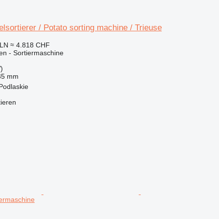
elsortierer / Potato sorting machine / Trieuse
PLN
≈ 4.818 CHF
en - Sortiermaschine
)
35 mm
 Podlaskie
tieren
iermaschine