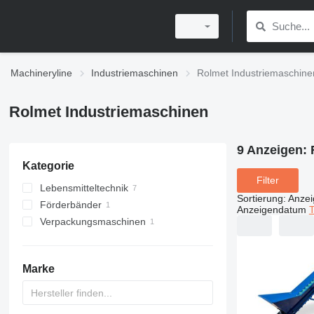
Machineryline
Industriemaschinen
Rolmet Industriemaschine
Rolmet Industriemaschinen
9 Anzeigen:
Kategorie
Filter
Lebensmitteltechnik
Sortierung
:
Anze
Förderbänder
landwirtschaftliche
Anzeigendatum
T
Verarbeitungsgeräte
Verpackungsmaschinen
Förderbänder Landwirtschaft
Sortiermaschinen
Wiege-und Verpackungsmaschinen
Gemüsewaschmaschinen
Förderbänder Landwirtschaft
Marke