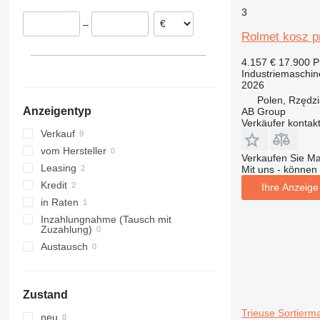
3
–
Rolmet kosz p
4.157 €
17.900 
Industriemaschin
2026
Polen, Rzędz
Anzeigentyp
AB Group
Verkäufer kontak
Verkauf
vom Hersteller
Verkaufen Sie M
Leasing
Mit uns - können 
Kredit
Ihre Anzeige 
in Raten
Inzahlungnahme (Tausch mit
Zuzahlung)
Austausch
Zustand
Trieuse Sortierm
neu