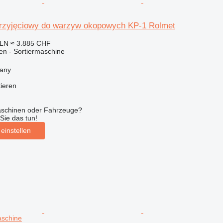
rzyjęciowy do warzyw okopowych KP-1 Rolmet
PLN
≈ 3.885 CHF
en - Sortiermaschine
iany
tieren
aschinen oder Fahrzeuge?
Sie das tun!
einstellen
aschine