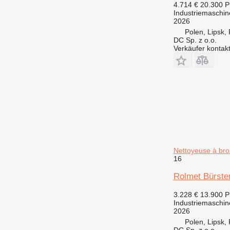
4.714 €
20.300 
Industriemaschi
2026
Polen, Lipsk,
DC Sp. z o.o.
Verkäufer kontak
Nettoyeuse à bro
16
Rolmet Bürste
3.228 €
13.900 
Industriemaschin
2026
Polen, Lipsk,
DC Sp. z o.o.