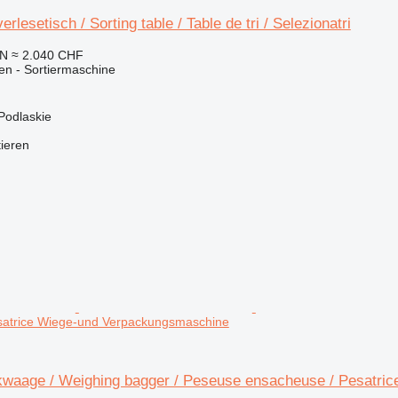
rlesetisch / Sorting table / Table de tri / Selezionatri
LN
≈ 2.040 CHF
en - Sortiermaschine
 Podlaskie
tieren
satrice Wiege-und Verpackungsmaschine
waage / Weighing bagger / Peseuse ensacheuse / Pesatric