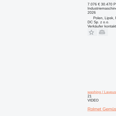
7.076 €
30.470 
Industriemaschi
2026
Polen, Lipsk,
DC Sp. z o.o.
Verkäufer kontak
washing / Lave
21
VIDEO
Rolmet Gemüs