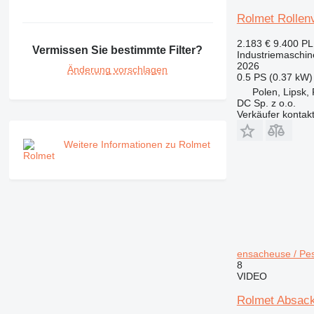
Rolmet Rollenve
2.183 €
9.400 P
Vermissen Sie bestimmte Filter?
Industriemaschin
2026
Änderung vorschlagen
0.5 PS (0.37 kW)
Polen, Lipsk,
DC Sp. z o.o.
Verkäufer kontak
Weitere Informationen zu Rolmet
ensacheuse / Pe
8
VIDEO
Rolmet Absack