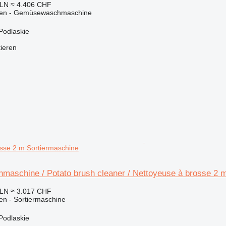
PLN
≈ 4.406 CHF
nen - Gemüsewaschmaschine
 Podlaskie
tieren
sse 2 m Sortiermaschine
nmaschine / Potato brush cleaner / Nettoyeuse à brosse 2 
PLN
≈ 3.017 CHF
en - Sortiermaschine
 Podlaskie