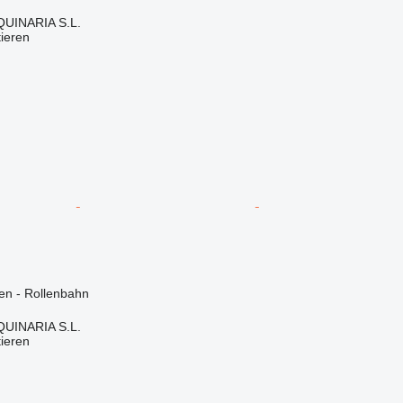
INARIA S.L.
tieren
en - Rollenbahn
INARIA S.L.
tieren