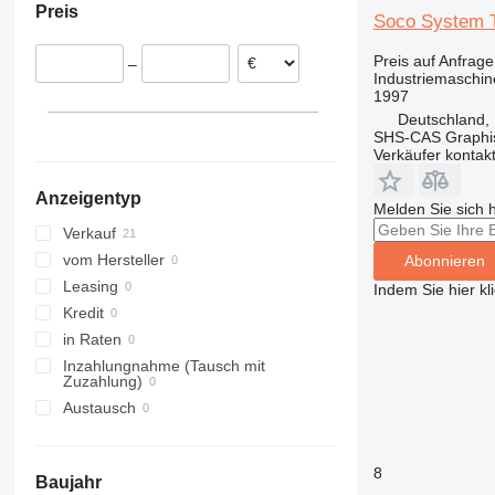
Preis
Vereinigtes Königreich
Soco System 
Spanien
Preis auf Anfrage
–
Portugal
Industriemaschin
1997
Deutschland, 
SHS-CAS Graphi
Verkäufer kontak
Anzeigentyp
Melden Sie sich 
Verkauf
vom Hersteller
Abonnieren
Leasing
Indem Sie hier kl
Kredit
in Raten
Inzahlungnahme (Tausch mit
Zuzahlung)
Austausch
8
Baujahr