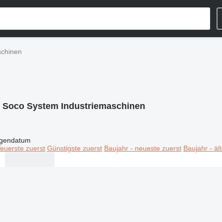
schinen
:
Soco System Industriemaschinen
igendatum
euerste zuerst
Günstigste zuerst
Baujahr - neueste zuerst
Baujahr - äl