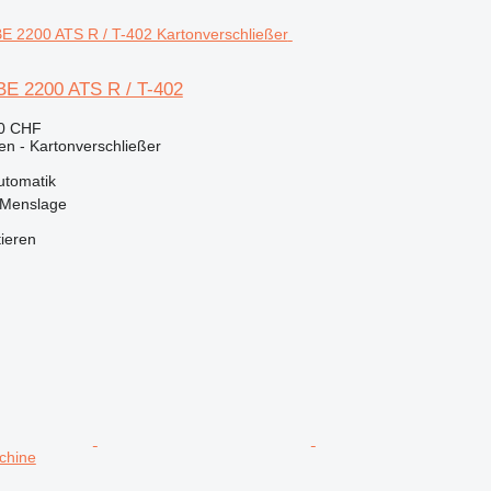
E 2200 ATS R / T-402
50 CHF
en - Kartonverschließer
utomatik
 Menslage
tieren
chine