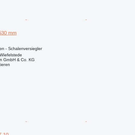
530 mm
en - Schalenversiegler
Wiefelstede
en GmbH & Co. KG
tieren
T-10