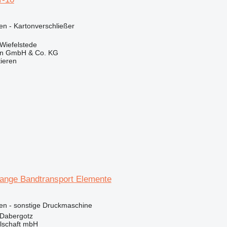
en - Kartonverschließer
Wiefelstede
en GmbH & Co. KG
tieren
ange Bandtransport Elemente
en - sonstige Druckmaschine
 Dabergotz
llschaft mbH