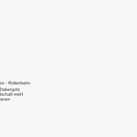
en - Rollenbahn
 Dabergotz
llschaft mbH
tieren