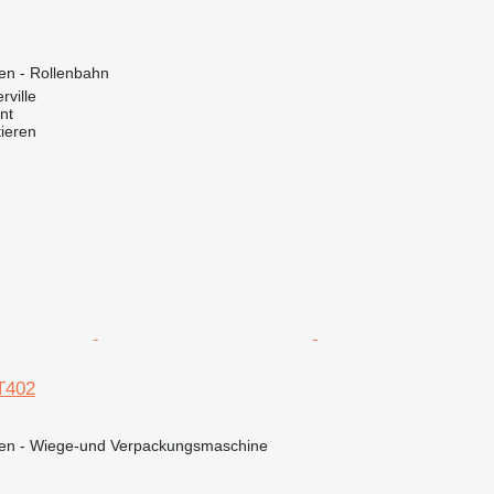
en - Rollenbahn
rville
nt
tieren
T402
nen - Wiege-und Verpackungsmaschine