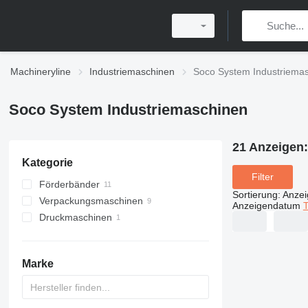
Machineryline
Industriemaschinen
Soco System Industriema
Soco System Industriemaschinen
21 Anzeigen
Kategorie
Filter
Förderbänder
Sortierung
:
Anze
Verpackungsmaschinen
Rollenbahnen
Anzeigendatum
T
Druckmaschinen
Bandförderer
Kartonverschließer
Kurvenförderbänder
Wiege-und Verpackungsmaschinen
sonstige Druckmaschinen
Schalenversiegler
Marke
sonstige Verpackungsmaschinen