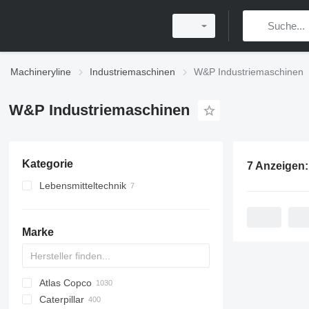
Machineryline
Industriemaschinen
W&P Industriemaschinen
W&P Industriemaschinen
Kategorie
7 Anzeigen
Lebensmitteltechnik
Bäckereimaschinen
Süßwarentechnik
Teigteiler
Marke
Teigausrollmaschinen
sonstigen Süßwarenmaschinen
Teigknetmaschinen
Teigformmaschinen
Atlas Copco
PDS
APD
AB
Ensis
VZ
AG3
sonstige Bäckereimaschinen
Caterpillar
Pega
DrillAir
QAS
PDP
E-series
B-series
BM
GFS
VT
Rover
533
Airpure
BySprint Fiber
CK
SR