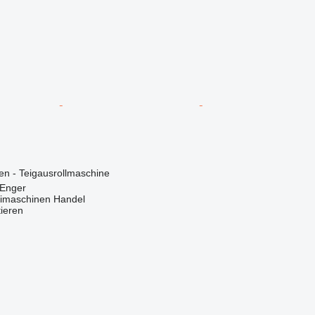
en - Teigausrollmaschine
 Enger
imaschinen Handel
tieren