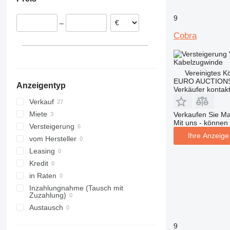
Polen
Vereinigtes Königreich
9
–
Belgien
Cobra
Spanien
Schweden
Kabelzugwinde
Frankreich
Vereinigtes K
alle anzeigen
EURO AUCTIONS
Anzeigentyp
Verkäufer kontak
Verkauf
Miete
Verkaufen Sie M
Mit uns - können 
Versteigerung
Ihre Anzeige 
vom Hersteller
Leasing
Kredit
in Raten
Inzahlungnahme (Tausch mit
Zuzahlung)
Austausch
9