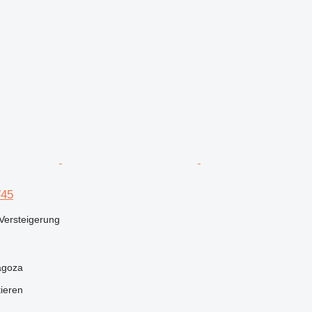
W45
Versteigerung
agoza
tieren