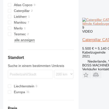
sonstige Schalungen
Atlas Copco
Caterpillar
CK
Liebherr
D series
Manitou
Winde Kabelzug
9
Merlo
VIDEO
Tesmec
Caterpillar CA
alle anzeigen
5.500 €
≈ 5.140
Kabelzugwinde
2021
Standort
Niederlande,
BOSS MACHINER
Suche in einem bestimmten Umkreis
Verkäufer kontak
Liechtenstein
Europa
Niederlande
Deutschland
Preis