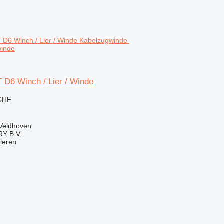
winde
T D6 Winch / Lier / Winde
 CHF
 Veldhoven
Y B.V.
tieren