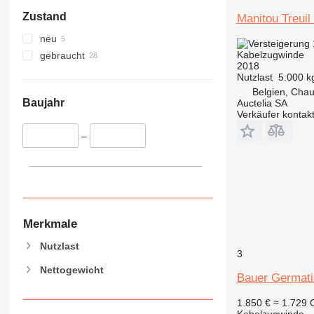
Zustand
Manitou Treuil
neu
Kabelzugwinde
gebraucht
2018
Nutzlast
5.000 k
Belgien, Chau
Baujahr
Auctelia SA
Verkäufer kontak
–
Merkmale
Nutzlast
3
Nettogewicht
Bauer Germati
1.850 €
≈ 1.729
Kabelzugwinde