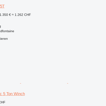
 5T
1.350 €
≈ 1.262 CHF
g
dfontaine
tieren
c 5 Ton Winch
 CHF