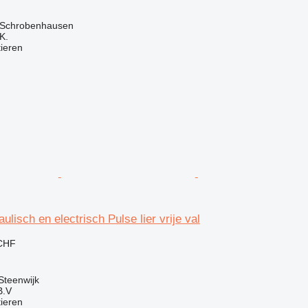
 Schrobenhausen
K.
tieren
aulisch en electrisch Pulse lier vrije val
 CHF
Steenwijk
B.V
tieren