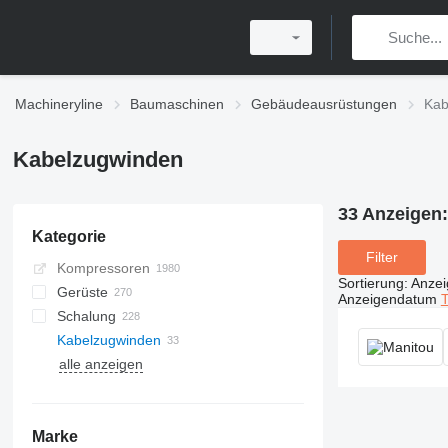
Machineryline
Baumaschinen
Gebäudeausrüstungen
Kab
Kabelzugwinden
33 Anzeigen
Kategorie
Filter
Kompressoren
Sortierung
:
Anze
Gerüste
Anzeigendatum
T
Schalung
Kabelzugwinden
Wandschalungen
alle anzeigen
Schalungsstützen
Deckenschalungen
Schalungsträger
Marke
Stützenschalungen