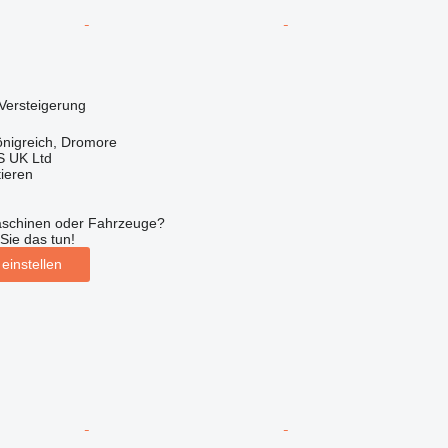
Versteigerung
önigreich, Dromore
 UK Ltd
tieren
aschinen oder Fahrzeuge?
Sie das tun!
einstellen