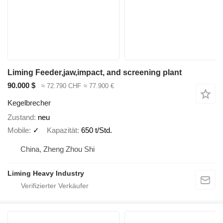
Liming Feeder,jaw,impact, and screening plant
90.000 $
≈ 72.790 CHF
≈ 77.900 €
Kegelbrecher
Zustand
neu
Mobile
✓
Kapazität
650 t/Std.
China, Zheng Zhou Shi
Liming Heavy Industry