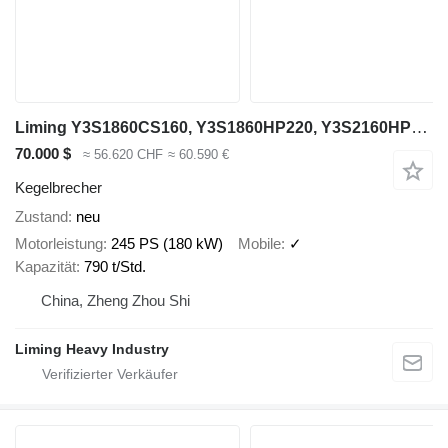
Liming Y3S1860CS160, Y3S1860HP220, Y3S2160HP220
70.000 $
≈ 56.620 CHF
≈ 60.590 €
Kegelbrecher
Zustand
neu
Motorleistung
245 PS (180 kW)
Mobile
✓
Kapazität
790 t/Std.
China, Zheng Zhou Shi
Liming Heavy Industry