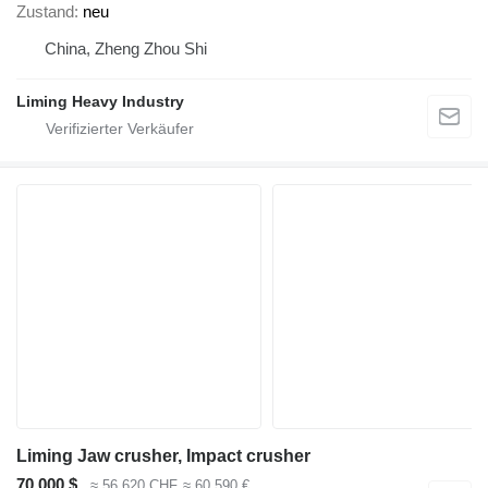
Zustand
neu
China, Zheng Zhou Shi
Liming Heavy Industry
Liming Jaw crusher, Impact crusher
70.000 $
≈ 56.620 CHF
≈ 60.590 €