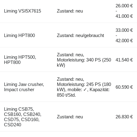
26.000 €
Liming VSI5X7615
Zustand: neu
-
41.000 €
33.000 €
Liming HPT800
Zustand: neu/gebraucht
-
42.000 €
Zustand: neu,
Liming HPT500,
Motorleistung: 340 PS (250
41.540 €
HPT800
kW)
Zustand: neu,
Liming Jaw crusher,
Motorleistung: 245 PS (180
60.590 €
Impact crusher
kW), mobile: ✓, Kapazität:
850 t/Std.
Liming CSB75,
CSB160, CSB240,
Zustand: neu
26.830 €
CSD75, CSD160,
CSD240