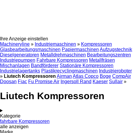
Ihre Anzeige einstellen
Machineryline
»
Industriemaschinen
»
Kompressoren
Glasbearbeitungsmaschinen
Papiermaschinen
Aufzugstechnik
Dieselgeneratoren
Metalldrehmaschinen
Bearbeitungszentren
Industriepumpen
Fahrbare Kompressoren
Metallfräsen
Mischanlagen
Bandförderer
Stationäre Kompressoren
Industrielagertanks
Plastikrecyclingmaschinen
Industrieroboter
»
Liutech Kompressoren
Airman
Atlas Copco
Boge
CompAir
Doosan
Fiac
Fu Promise Air
Ingersoll Rand
Kaeser
Sullair
»
Liutech Kompressoren
Kategorie
fahrbare Kompressoren
alle anzeigen
Marke