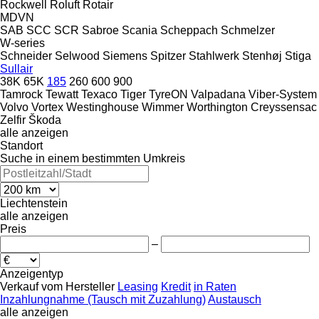
Rockwell
Roluft
Rotair
MDVN
SAB
SCC
SCR
Sabroe
Scania
Scheppach
Schmelzer
W-series
Schneider
Selwood
Siemens
Spitzer
Stahlwerk
Stenhøj
Stiga
Sullair
38K
65K
185
260
600
900
Tamrock
Tewatt
Texaco
Tiger
TyreON
Valpadana
Viber-System
Volvo
Vortex
Westinghouse
Wimmer
Worthington Creyssensac
Zelfir
Škoda
alle anzeigen
Standort
Suche in einem bestimmten Umkreis
Liechtenstein
alle anzeigen
Preis
–
Anzeigentyp
Verkauf
vom Hersteller
Leasing
Kredit
in Raten
Inzahlungnahme (Tausch mit Zuzahlung)
Austausch
alle anzeigen