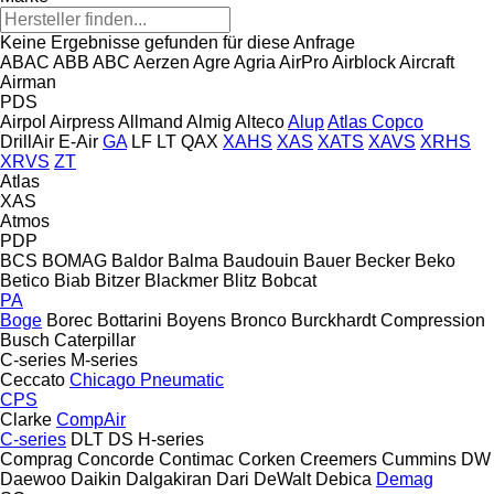
Keine Ergebnisse gefunden für diese Anfrage
ABAC
ABB
ABC
Aerzen
Agre
Agria
AirPro
Airblock
Aircraft
Airman
PDS
Airpol
Airpress
Allmand
Almig
Alteco
Alup
Atlas Copco
DrillAir
E-Air
GA
LF
LT
QAX
XAHS
XAS
XATS
XAVS
XRHS
XRVS
ZT
Atlas
XAS
Atmos
PDP
BCS
BOMAG
Baldor
Balma
Baudouin
Bauer
Becker
Beko
Betico
Biab
Bitzer
Blackmer
Blitz
Bobcat
PA
Boge
Borec
Bottarini
Boyens
Bronco
Burckhardt Compression
Busch
Caterpillar
C-series
M-series
Ceccato
Chicago Pneumatic
CPS
Clarke
CompAir
C-series
DLT
DS
H-series
Comprag
Concorde
Contimac
Corken
Creemers
Cummins
DW
Daewoo
Daikin
Dalgakiran
Dari
DeWalt
Debica
Demag