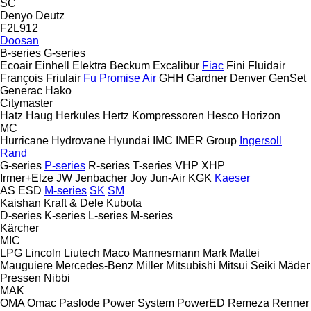
SC
Denyo
Deutz
F2L912
Doosan
B-series
G-series
Ecoair
Einhell
Elektra Beckum
Excalibur
Fiac
Fini
Fluidair
François
Friulair
Fu Promise Air
GHH
Gardner Denver
GenSet
Generac
Hako
Citymaster
Hatz
Haug
Herkules
Hertz Kompressoren
Hesco
Horizon
MC
Hurricane
Hydrovane
Hyundai
IMC
IMER Group
Ingersoll
Rand
G-series
P-series
R-series
T-series
VHP
XHP
Irmer+Elze
JW
Jenbacher
Joy
Jun-Air
KGK
Kaeser
AS
ESD
M-series
SK
SM
Kaishan
Kraft & Dele
Kubota
D-series
K-series
L-series
M-series
Kärcher
MIC
LPG
Lincoln
Liutech
Maco
Mannesmann
Mark
Mattei
Mauguiere
Mercedes-Benz
Miller
Mitsubishi
Mitsui Seiki
Mäder
Pressen
Nibbi
MAK
OMA
Omac
Paslode
Power System
PowerED
Remeza
Renner