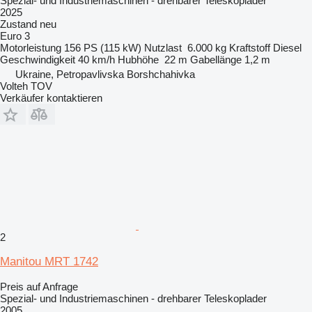
Spezial- und Industriemaschinen - drehbarer Teleskoplader
2025
Zustand
neu
Euro 3
Motorleistung
156 PS (115 kW)
Nutzlast
6.000 kg
Kraftstoff
Diesel
Geschwindigkeit
40 km/h
Hubhöhe
22 m
Gabellänge
1,2 m
Ukraine, Petropavlivska Borshchahivka
Volteh TOV
Verkäufer kontaktieren
2
Manitou MRT 1742
Preis auf Anfrage
Spezial- und Industriemaschinen - drehbarer Teleskoplader
2005