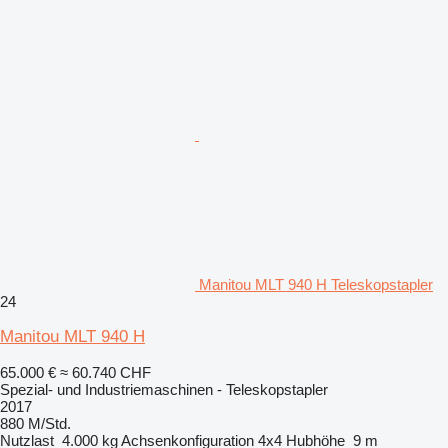
Manitou MLT 940 H Teleskopstapler
24
Manitou MLT 940 H
65.000 €
≈ 60.740 CHF
Spezial- und Industriemaschinen - Teleskopstapler
2017
880 M/Std.
Nutzlast
4.000 kg
Achsenkonfiguration
4x4
Hubhöhe
9 m