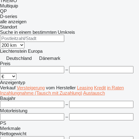
TREMO
Multiquip
QP
D-series
alle anzeigen
Standort
Suche in einem bestimmten Umkreis
Liechtenstein
Europa
Deutschland
Dänemark
Preis
–
Anzeigentyp
Verkauf
Versteigerung
vom Hersteller
Leasing
Kredit
in Raten
Inzahlungnahme (Tausch mit Zuzahlung)
Austausch
Baujahr
–
Motorleistung
–
PS
Merkmale
Nettogewicht