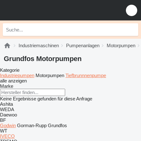
Industriemaschinen
Pumpenanlagen
Motorpumpen
Grundfos Motorpumpen
Kategorie
Industriepumpen
Motorpumpen
Tiefbrunnnenpumpe
alle anzeigen
Marke
Keine Ergebnisse gefunden für diese Anfrage
Ashita
WEDA
Daewoo
BF
Godwin
Gorman-Rupp
Grundfos
WT
IVECO