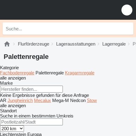
Flurförderzeuge
Lagerausstattungen
Lagerregale
P
Palettenregale
Kategorie
Fachbodenregale
Palettenregale
Kragarmregale
alle anzeigen
Marke
Keine Ergebnisse gefunden für diese Anfrage
AR
Jungheinrich
Mecalux
Mega-M
Nedcon
Stow
alle anzeigen
Standort
Suche in einem bestimmten Umkreis
Liechtenstein
Europa