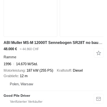
ABI Muller MS-M 12000T Sennebogen SR28T no bauer bg rg rtg 16 19 tm
48.000 €
≈ 44.860 CHF
Ramme
1996
14.670 M/Std.
Motorleistung
187 kW (255 PS)
Kraftstoff
Diesel
Grabtiefe
12 m
Polen, Warsaw
Good Pile Driver