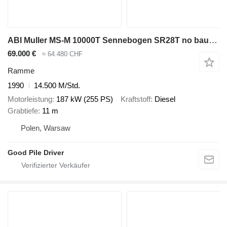
ABI Muller MS-M 10000T Sennebogen SR28T no bauer bg rg rtg 16 19 tm
69.000 €
≈ 64.480 CHF
Ramme
1990
14.500 M/Std.
Motorleistung
187 kW (255 PS)
Kraftstoff
Diesel
Grabtiefe
11 m
Polen, Warsaw
Good Pile Driver