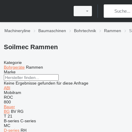
Machineryline
Baumaschinen
Bohrtechnik
Rammen
S
Soilmec Rammen
Kategorie
Bohrgeräte
Rammen
Marke
Keine Ergebnisse gefunden für diese Anfrage
ABI
Mobilram
ROC
800
Bauer
BG
BV
RG
T 21
B-series
C-series
MC
D-series
RH