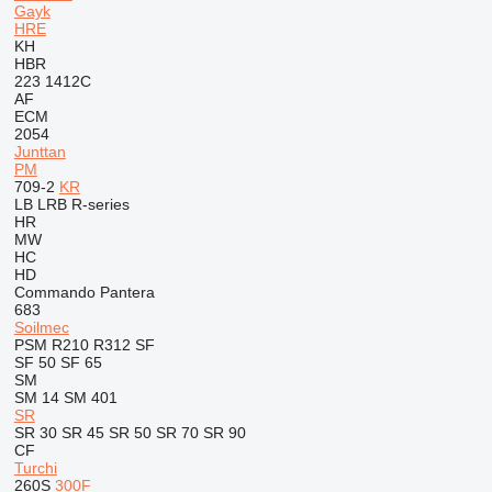
Gayk
HRE
KH
HBR
223
1412C
AF
ECM
2054
Junttan
PM
709-2
KR
LB
LRB
R-series
HR
MW
HC
HD
Commando
Pantera
683
Soilmec
PSM
R210
R312
SF
SF 50
SF 65
SM
SM 14
SM 401
SR
SR 30
SR 45
SR 50
SR 70
SR 90
CF
Turchi
260S
300F