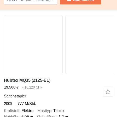
Hubtex MQ35 (2125-EL)
19.500 €
≈ 18.220 CHF
Seitenstapler
2009
777 M/Std.
Kraftstoff
Elektro
Masttyp
Triplex
Hubhöhe
6,09 m
Gabellänge
1,2 m