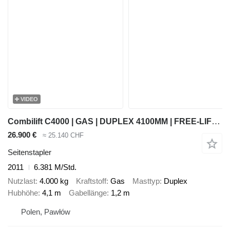
VIDEO
Combilift C4000 | GAS | DUPLEX 4100MM | FREE-LIFT | FORK-POSITIONER | FULL
26.900 €
≈ 25.140 CHF
Seitenstapler
2011
6.381 M/Std.
Nutzlast
4.000 kg
Kraftstoff
Gas
Masttyp
Duplex
Hubhöhe
4,1 m
Gabellänge
1,2 m
Polen, Pawłów