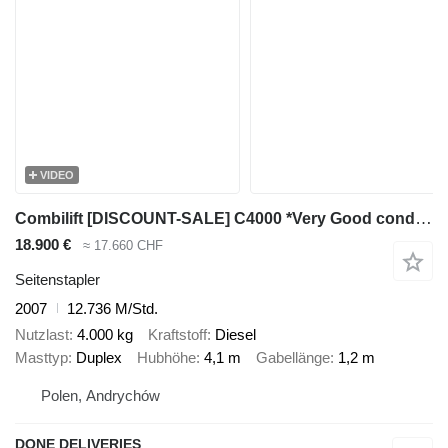
VIDEO
Combilift [DISCOUNT-SALE] C4000 *Very Good condition*
18.900 €
≈ 17.660 CHF
Seitenstapler
2007
12.736 M/Std.
Nutzlast
4.000 kg
Kraftstoff
Diesel
Masttyp
Duplex
Hubhöhe
4,1 m
Gabellänge
1,2 m
Polen, Andrychów
DONE DELIVERIES