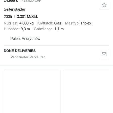
14.900 €
≈ 13.920 CHF
Seitenstapler
2005
3.301 M/Std.
Nutzlast
4.000 kg
Kraftstoff
Gas
Masttyp
Triplex
Hubhöhe
9,3 m
Gabellänge
1,1 m
Polen, Andrychów
DONE DELIVERIES