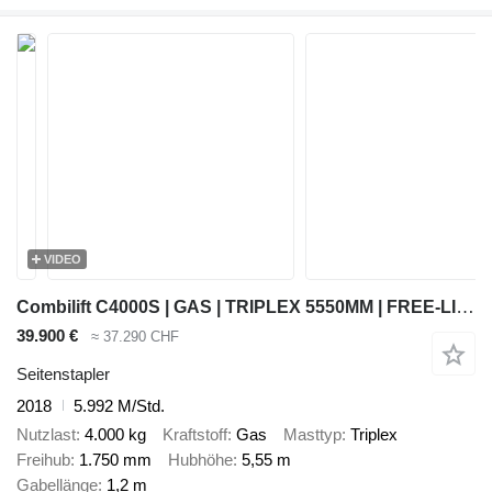
VIDEO
Combilift C4000S | GAS | TRIPLEX 5550MM | FREE-LIFT | FORK-POSITIONER | FU
39.900 €
≈ 37.290 CHF
Seitenstapler
2018
5.992 M/Std.
Nutzlast
4.000 kg
Kraftstoff
Gas
Masttyp
Triplex
Freihub
1.750 mm
Hubhöhe
5,55 m
Gabellänge
1,2 m