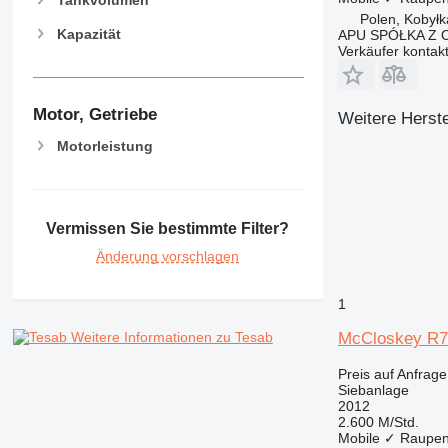
Tankvolumen
Polen, Kobyłk
Kapazität
APU SPÓŁKA Z
Verkäufer kontak
Motor, Getriebe
Weitere Herste
Motorleistung
Vermissen Sie bestimmte Filter?
Änderung vorschlagen
1
McCloskey R7
Weitere Informationen zu Tesab
Preis auf Anfrage
Siebanlage
2012
2.600 M/Std.
Mobile
✓
Raupen