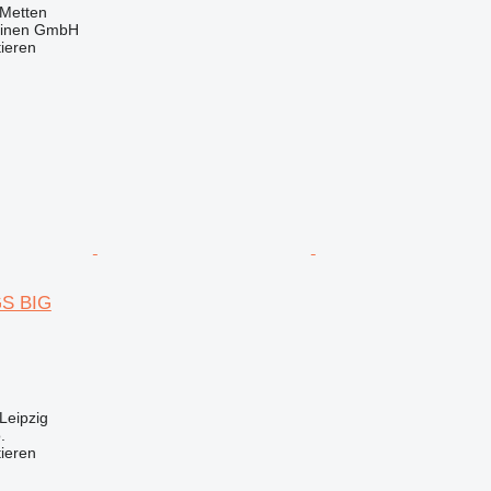
 Metten
hinen GmbH
tieren
GS BIG
Leipzig
.
tieren