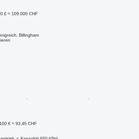
0 £
≈ 109.000 CHF
nigreich, Billingham
tieren
100 €
≈ 93,45 CHF
antrieb
✓
Kapazität
650 t/Std.