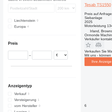
Tesab TS1550
Preis auf Anfrage
Siebanlage
Liechtenstein
2025
Motorleistung
13
Europa
Irland, Brown
Irland
Ormonde Machine
Polen
Verkäufer kontak
Preis
Vereinigtes Königreich
Verkaufen Sie M
Mit uns - können 
–
Ihre Anzeige 
Anzeigentyp
Verkauf
Versteigerung
6
vom Hersteller
Leasing