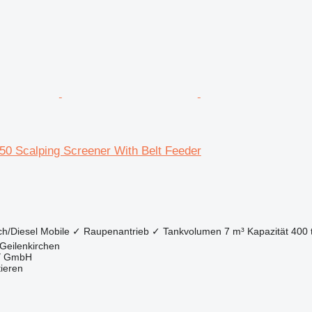
0 Scalping Screener With Belt Feeder
ch/Diesel
Mobile
✓
Raupenantrieb
✓
Tankvolumen
7 m³
Kapazität
400 
Geilenkirchen
 GmbH
tieren