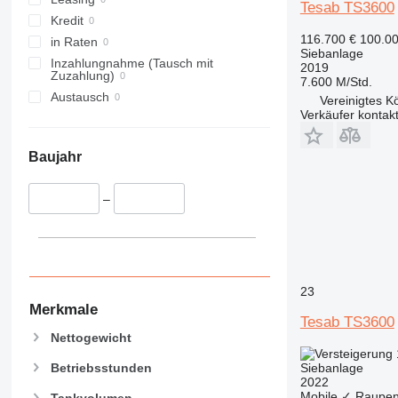
Tesab TS3600
Kredit
116.700 €
100.00
in Raten
Siebanlage
Inzahlungnahme (Tausch mit
2019
Zuzahlung)
7.600 M/Std.
Austausch
Vereinigtes Kö
Verkäufer kontak
Baujahr
–
23
Merkmale
Tesab TS3600
Nettogewicht
Siebanlage
Betriebsstunden
2022
Mobile
✓
Raupen