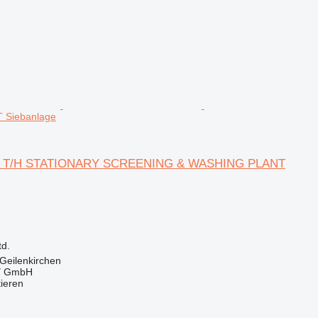
 Siebanlage
0 T/H STATIONARY SCREENING & WASHING PLANT
td.
Geilenkirchen
 GmbH
tieren