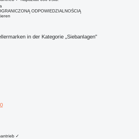
a
 OGRANICZONĄ ODPOWIEDZIALNOŚCIĄ
tieren
llermarken in der Kategorie „Siebanlagen‎"
0
antrieb
✓