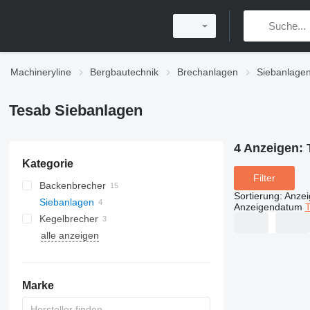
Machineryline
Bergbautechnik
Brechanlagen
Siebanlagen
Tesab Siebanlagen‎
4 Anzeigen:
Kategorie
Filter
Backenbrecher
Sortierung
:
Anze
Siebanlagen‎
Anzeigendatum
T
Kegelbrecher
alle anzeigen
Prallbrecher mit horizontalen
Wellen
Marke