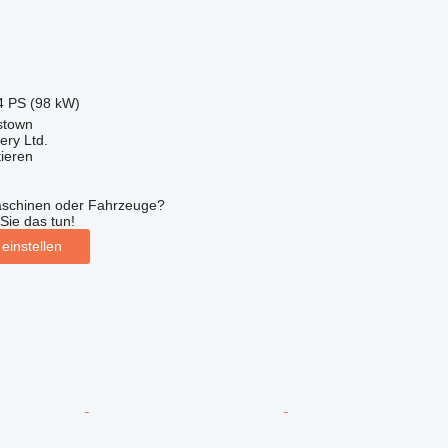
4 PS (98 kW)
stown
ry Ltd.
tieren
aschinen oder Fahrzeuge?
Sie das tun!
einstellen