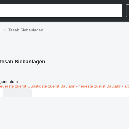
‎
Tesab Siebanlagen‎
Tesab Siebanlagen‎
igendatum
euerste zuerst
Günstigste zuerst
Baujahr - neueste zuerst
Baujahr - äl