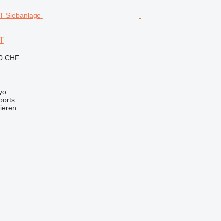
T
40 CHF
yo
ports
tieren