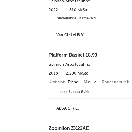
Spinnen-Arbeitsbühne
2022
1.310 M/Std.
Niederlande, Barneveld
Van Ginkel B.V.
Platform Basket 18.90
Spinnen-Arbeitsbühne
2018
2.200 M/Std.
Kraftstoff
Diesel
Mini
✓
Raupenantrieb
Italien, Cuneo (CN)
ALSA S.R.L.
Zoomlion ZX23AE