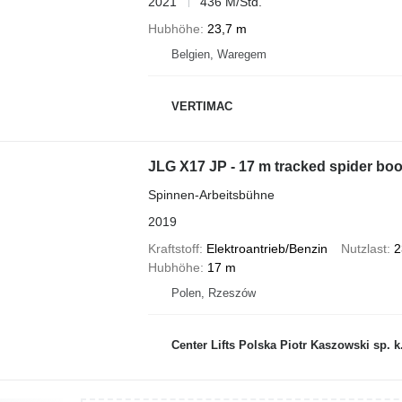
2021
436 M/Std.
Hubhöhe
23,7 m
Belgien, Waregem
VERTIMAC
JLG X17 JP - 17 m tracked spider bo
Spinnen-Arbeitsbühne
2019
Kraftstoff
Elektroantrieb/Benzin
Nutzlast
2
Hubhöhe
17 m
Polen, Rzeszów
Center Lifts Polska Piotr Kaszowski sp. k