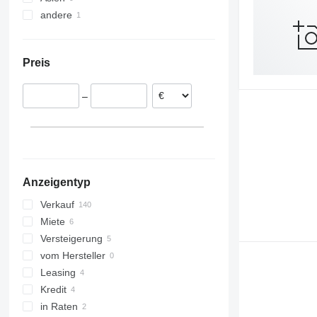
andere
Polen
Vereinigte Arabische Emirate
Italien
China
Chile
Deutschland
Kasachstan
Preis
Belgien
Aserbaidschan
Rumänien
–
Frankreich
Vereinigtes Königreich
alle anzeigen
Anzeigentyp
Verkauf
Miete
Versteigerung
vom Hersteller
Leasing
Kredit
in Raten