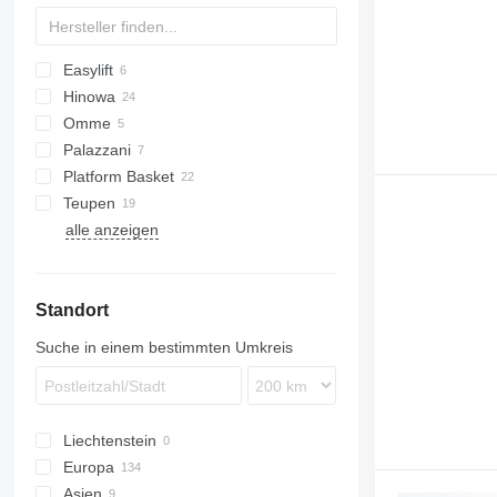
Easylift
TRACCESS
Hinowa
R-series
Omme
LL
C-series
SPX
MC
120
Octopussy
Palazzani
2200
Platform Basket
3000
Teupen
Spider 18.90 Pro
Bluelift SA18
alle anzeigen
Spider 20.95
LEO23GT
URW
LEO25T
LEO30T
Standort
LEO35T
LEO36T
Suche in einem bestimmten Umkreis
Liechtenstein
Europa
Asien
Niederlande