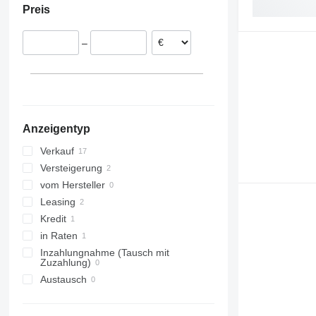
Preis
560
540-170
Niederlande
TLT
540-180
Litauen
–
TM
540-200
TLT30
Vereinigtes Königreich
TLT35
TM180
TM310
TM320
Anzeigentyp
Verkauf
Versteigerung
vom Hersteller
Leasing
Kredit
in Raten
Inzahlungnahme (Tausch mit
Zuzahlung)
Austausch