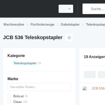
Machineryline
Flurförderzeuge
Gabelstapler
Teleskopstap
JCB 536 Teleskopstapler
Kategorie
19 Anzeige
Teleskopstapler
Marke
Bobcat
T-series
Claas
553
Farmlift
CX
306