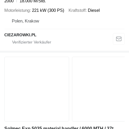
2000
18.000 M/Std.
Motorleistung
221 kW (300 PS)
Kraftstoff
Diesel
Polen, Krakow
CIEZAROWKI.PL
Solmec Exp 5035 material handler / 6000 MTH / 37t