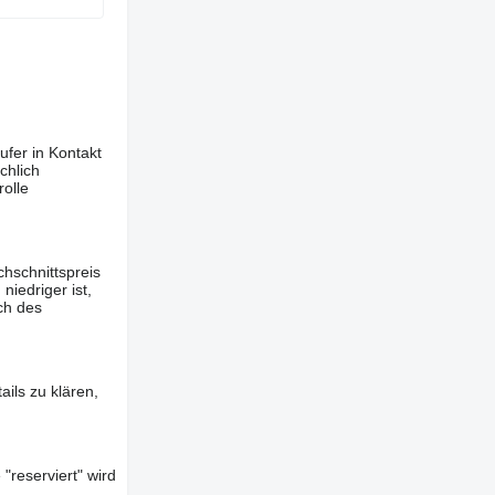
ufer in Kontakt
chlich
olle
hschnittspreis
iedriger ist,
ch des
ils zu klären,
"reserviert" wird