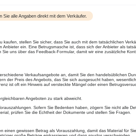
n Sie alle Angaben direkt mit dem Verkäufer.
u kaufen, stellen Sie sicher, dass Sie auch mit dem tatsächlichen Verkä
 Anbieter ein. Eine Betrugsmasche ist, dass sich der Anbieter als tatsä
 Sie uns über das Feedback-Formular, damit wir eine zusätzliche Kontr
 verschiedene Verkaufsangebote an, damit Sie den handelsüblichen Durc
rn der Preis des Angebots, das Sie sich ausgesucht haben, wesentlich n
renz ist oft ein Hinweis auf versteckte Mängel oder einen Betrugsversu
ergleichbaren Angeboten zu stark abweicht.
rauszahlungen. Sofern Sie Bedenken haben, zögern Sie nicht alle Deta
erial, prüfen Sie die Echtheit der Dokumente und stellen Sie Fragen.
n einen gewissen Betrag als Vorauszahlung, damit das Material für Sie 
trüger große Beträge einkassieren und dann spurlos verschwinden.