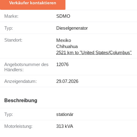
Verkäufer kontaktieren
Marke:
SDMO
Typ:
Dieselgenerator
Standort:
Mexiko
Chihuahua
2521 km to "United States/Columbus"
Angebotsnummer des
12076
Händlers:
Anzeigendatum:
29.07.2026
Beschreibung
Typ:
stationär
Motorleistung:
313 kVA