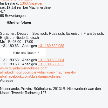
Im Bestand:
1369 Anzeigen
seit
17
Jahren bei Machineryline
4.7
68 Bewertungen
Händler folgen
Sprachen:
Deutsch, Spanisch, Russisch, Italienisch, Französisch,
Englisch, Niederländisch
Mo - Fr
08:00 - 17:00
+31 180 63...
Anzeigen
+31 180 632 088
Bitte um Rückruf
+31 180 63...
Anzeigen
+31 180 632 004
+31 180 63...
Anzeigen
+31 180 633 022
www.duijndam-machines.com
nl.linkedin.com/company/duijndam-machines-bv
nl-nl.facebook.com/duijndammachines/
Adresse
Niederlande, Provinz Südholland, 2913LR, Nieuwerkerk aan den
IJssel, Tweede Tochtweg 127