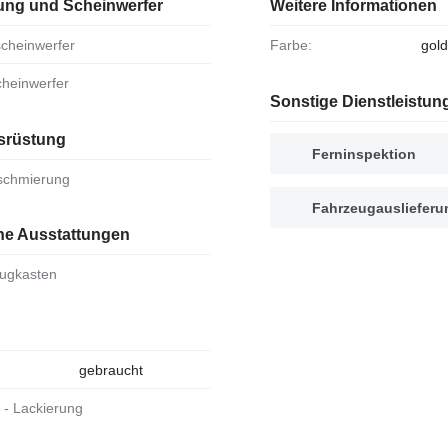
ung und Scheinwerfer
Weitere Informationen
scheinwerfer
Farbe:
gol
cheinwerfer
Sonstige Dienstleistun
srüstung
Ferninspektion
lschmierung
Fahrzeugauslieferu
che Ausstattungen
eugkasten
gebraucht
al - Lackierung