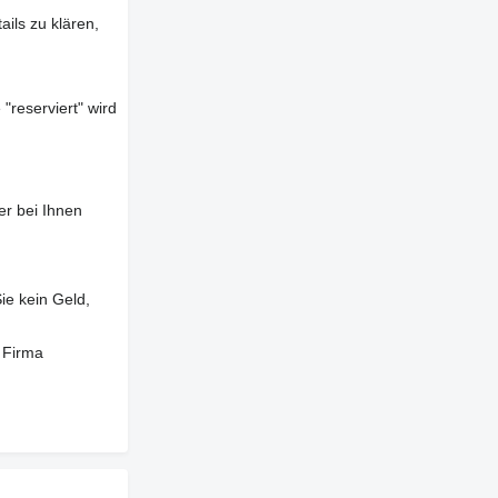
ils zu klären,
"reserviert" wird
er bei Ihnen
ie kein Geld,
 Firma