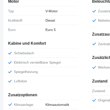
Motor
Beleucht
Typ:
V-Motor
Zusatz
Kraftstoff:
Diesel
Nebels
Euro:
Euro 5
Zusatzau
Kabine und Komfort
Zentra
Schiebedach
Zusätzli
Elektrisch verstellbare Spiegel
Werkz
Spiegelheizung
Luftsitze
Zustand
Zustand:
Zusatzoptionen
Origin
Klimaanlage:
Klimaautomatik