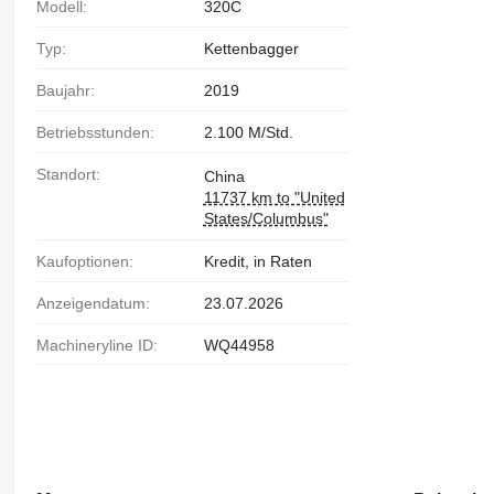
Modell:
320C
Typ:
Kettenbagger
Baujahr:
2019
Betriebsstunden:
2.100 M/Std.
Standort:
China
11737 km to "United
States/Columbus"
Kaufoptionen:
Kredit, in Raten
Anzeigendatum:
23.07.2026
Machineryline ID:
WQ44958