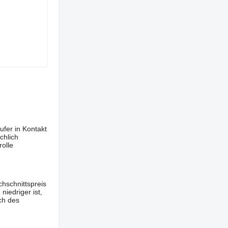
ufer in Kontakt
chlich
olle
hschnittspreis
iedriger ist,
ch des