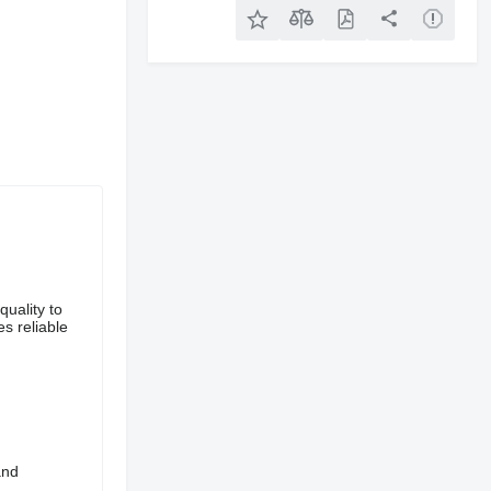
uality to
s reliable
and