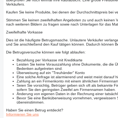
überprüfen Sie noch einmal Ihre Kaufabsicht. Eine große Preisdiffe
Verkäufers.
Kaufen Sie keine Produkte, bei denen der Durchschnittspreis bei v
Stimmen Sie keinen zweifelhaften Angeboten zu und auch keinen Vo
nach weiteren Bildern zu fragen sowie nach Unterlagen für das Mat
Zweifelhafte Vorkasse
Dies ist die häufigste Betrugsmasche. Unlautere Verkäufer verlange
und Sie anschließend den Kauf tätigen können. Dadurch können Be
Die Betrugsversuche können wie folgt ablaufen:
Bezahlung per Vorkasse mit Kreditkarte
Leisten Sie keine Vorauszahlung ohne Dokumente, die die Ü
Bedenken aufgetreten sind.
Überweisung auf ein "Treuhänder" Konto
Eine solche Anfrage ist alarmierend und weist meist darauf h
Zahlung an ein Firmenkonto mit einem ähnlichen Firmenna
Seien Sie vorsichtig, Betrüger geben sich oft als bekannte
sofern Sie den geringsten Zweifel am Firmennamen haben.
Änderung von eigenen Daten in der Rechnung einer tatsächl
Bevor Sie eine Banküberweisung vornehmen, vergewissern Sie
übereinstimmen.
Haben Sie einen Betrug entdeckt?
Informieren Sie uns