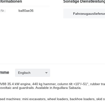
nformationen
Sonstige Dienstleistun
-Nr.:
ba80ae36
Fahrzeugauslieferu
Ramme
Englisch
NV88 35.4 kW engine, 440 kg hammer, column tilt +10°/–51°, rubber tr
voltaic and guardrails. Available in Anguillara Sabazia.
used machines: mini excavators, wheel loaders, backhoe loaders, skid s