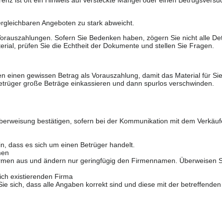
renz ist oft ein Hinweis auf versteckte Mängel oder einen Betrugsversu
ergleichbaren Angeboten zu stark abweicht.
rauszahlungen. Sofern Sie Bedenken haben, zögern Sie nicht alle Deta
erial, prüfen Sie die Echtheit der Dokumente und stellen Sie Fragen.
n einen gewissen Betrag als Vorauszahlung, damit das Material für Sie 
trüger große Beträge einkassieren und dann spurlos verschwinden.
berweisung bestätigen, sofern bei der Kommunikation mit dem Verkäuf
in, dass es sich um einen Betrüger handelt.
men
 Firmen aus und ändern nur geringfügig den Firmennamen. Überweisen S
ich existierenden Firma
 sich, dass alle Angaben korrekt sind und diese mit der betreffenden