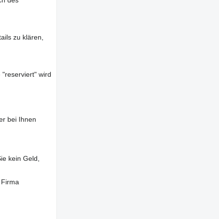
ch des
ils zu klären,
"reserviert" wird
er bei Ihnen
ie kein Geld,
 Firma