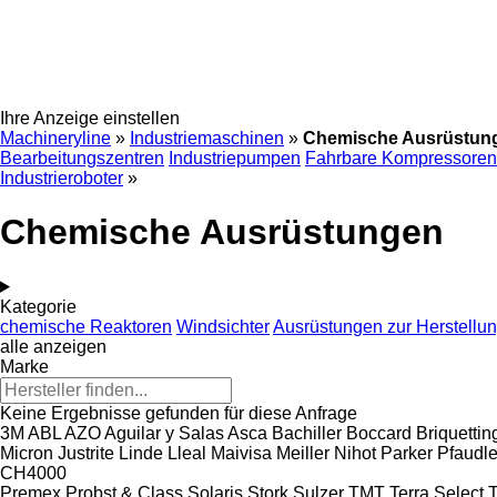
Ihre Anzeige einstellen
Machineryline
»
Industriemaschinen
»
Chemische Ausrüstun
Bearbeitungszentren
Industriepumpen
Fahrbare Kompressoren
Industrieroboter
»
Chemische Ausrüstungen
Kategorie
chemische Reaktoren
Windsichter
Ausrüstungen zur Herstellu
alle anzeigen
Marke
Keine Ergebnisse gefunden für diese Anfrage
3M
ABL
AZO
Aguilar y Salas
Asca
Bachiller
Boccard
Briquetti
Micron
Justrite
Linde
Lleal
Maivisa
Meiller
Nihot
Parker
Pfaudle
CH4000
Premex
Probst & Class
Solaris
Stork
Sulzer
TMT
Terra Select
T