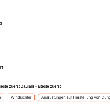
g
en
ueste zuerst
Baujahr - älteste zuerst
n
Windsichter
Ausrüstungen zur Herstellung von Düng