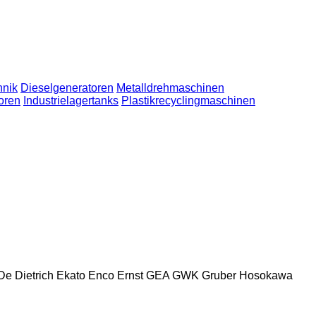
hnik
Dieselgeneratoren
Metalldrehmaschinen
oren
Industrielagertanks
Plastikrecyclingmaschinen
De Dietrich
Ekato
Enco
Ernst
GEA
GWK
Gruber
Hosokawa