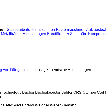
gen
Glasbearbeitungsmaschinen
Papiermaschinen
Aufzugstec
Metallfräsen
Mischanlagen
Bandförderer
Stationäre Kompress
ng von Düngemitteln
sonstige chemische Ausrüstungen
ng Technology
Bucher
Büchiglasuster
Bühler
CRS
Cannon
Carl
r
haletec
Vacuubrand
Waldner
Walter
Ziemann