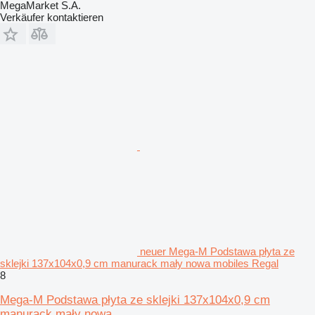
MegaMarket S.A.
Verkäufer kontaktieren
neuer Mega-M Podstawa płyta ze
sklejki 137x104x0,9 cm manurack mały nowa mobiles Regal
8
Mega-M Podstawa płyta ze sklejki 137x104x0,9 cm
manurack mały nowa