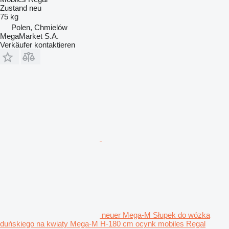
Zustand
neu
75 kg
Polen, Chmielów
MegaMarket S.A.
Verkäufer kontaktieren
neuer Mega-M Słupek do wózka
duńskiego na kwiaty Mega-M H-180 cm ocynk mobiles Regal