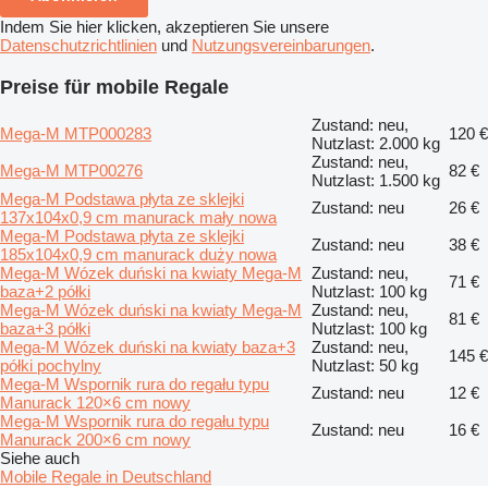
Indem Sie hier klicken, akzeptieren Sie unsere
Datenschutzrichtlinien
und
Nutzungsvereinbarungen
.
Preise für mobile Regale
Zustand: neu,
Mega-M MTP000283
120 €
Nutzlast: 2.000 kg
Zustand: neu,
Mega-M MTP00276
82 €
Nutzlast: 1.500 kg
Mega-M Podstawa płyta ze sklejki
Zustand: neu
26 €
137x104x0,9 cm manurack mały nowa
Mega-M Podstawa płyta ze sklejki
Zustand: neu
38 €
185x104x0,9 cm manurack duży nowa
Mega-M Wózek duński na kwiaty Mega-M
Zustand: neu,
71 €
baza+2 półki
Nutzlast: 100 kg
Mega-M Wózek duński na kwiaty Mega-M
Zustand: neu,
81 €
baza+3 półki
Nutzlast: 100 kg
Mega-M Wózek duński na kwiaty baza+3
Zustand: neu,
145 €
półki pochylny
Nutzlast: 50 kg
Mega-M Wspornik rura do regału typu
Zustand: neu
12 €
Manurack 120×6 cm nowy
Mega-M Wspornik rura do regału typu
Zustand: neu
16 €
Manurack 200×6 cm nowy
Siehe auch
Mobile Regale in Deutschland