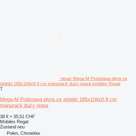
neuer Mega-M Podstawa płyta ze
sklejki 185x104x0,9 cm manurack duży nowa mobiles Regal
7
Mega-M Podstawa płyta ze sklejki 185x104x0,9 cm
manurack duży nowa
38 €
≈ 35,51 CHF
Mobiles Regal
Zustand
neu
Polen, Chmielów