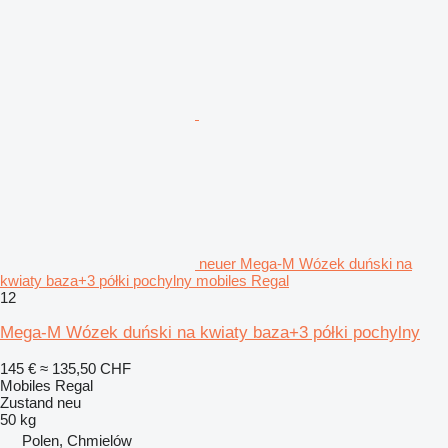
neuer Mega-M Wózek duński na
kwiaty baza+3 półki pochylny mobiles Regal
12
Mega-M Wózek duński na kwiaty baza+3 półki pochylny
145 €
≈ 135,50 CHF
Mobiles Regal
Zustand
neu
50 kg
Polen, Chmielów