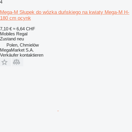
4
Mega-M Słupek do wózka duńskiego na kwiaty Mega-M H-
180 cm ocynk
7,10 €
≈ 6,64 CHF
Mobiles Regal
Zustand
neu
Polen, Chmielów
MegaMarket S.A.
Verkäufer kontaktieren