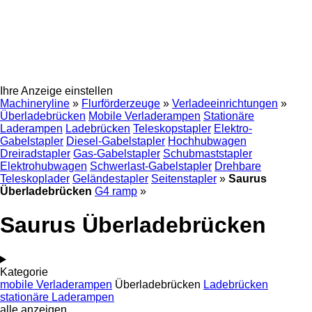
Ihre Anzeige einstellen
Machineryline
»
Flurförderzeuge
»
Verladeeinrichtungen
»
Überladebrücken
Mobile Verladerampen
Stationäre
Laderampen
Ladebrücken
Teleskopstapler
Elektro-
Gabelstapler
Diesel-Gabelstapler
Hochhubwagen
Dreiradstapler
Gas-Gabelstapler
Schubmaststapler
Elektrohubwagen
Schwerlast-Gabelstapler
Drehbare
Teleskoplader
Geländestapler
Seitenstapler
»
Saurus
Überladebrücken
G4 ramp
»
Saurus Überladebrücken
Kategorie
mobile Verladerampen
Überladebrücken
Ladebrücken
stationäre Laderampen
alle anzeigen