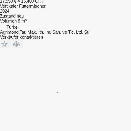
17.550 €
≈ 16.400 CHF
Vertikaler Futtermischer
2024
Zustand
neu
Volumen
8 m³
Türkei
Agrimono Tar. Mak. İth. İhr. San. ve Tic. Ltd. Şti
Verkäufer kontaktieren