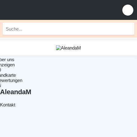
ber uns
nzeigen
0
andkarte
ewertungen
6
AleandaM
Kontakt