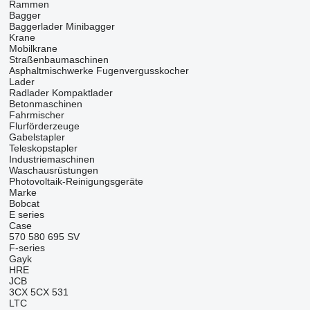
Rammen
Bagger
Baggerlader
Minibagger
Krane
Mobilkrane
Straßenbaumaschinen
Asphaltmischwerke
Fugenvergusskocher
Lader
Radlader
Kompaktlader
Betonmaschinen
Fahrmischer
Flurförderzeuge
Gabelstapler
Teleskopstapler
Industriemaschinen
Waschausrüstungen
Photovoltaik-Reinigungsgeräte
Marke
Bobcat
E series
Case
570
580
695
SV
F-series
Gayk
HRE
JCB
3CX
5CX
531
LTC