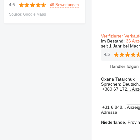
46 Bewertungen
4.5
Source: Google Maps
Verifizierter Verkäu
Im Bestand:
36 Anz
seit
1
Jahr bei Mach
4.5
Händler folgen
Oxana Tatarchuk
Sprachen:
Deutsch, 
+380 67 172...
Anz
+31 6 848...
Anzei
Adresse
Niederlande, Provi