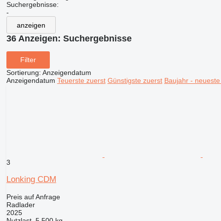
Suchergebnisse:
-
anzeigen
36 Anzeigen:
Suchergebnisse
Filter
Sortierung
:
Anzeigendatum
Anzeigendatum
Teuerste zuerst
Günstigste zuerst
Baujahr - neueste
3
Lonking CDM
Preis auf Anfrage
Radlader
2025
Nutzlast
5.500 kg