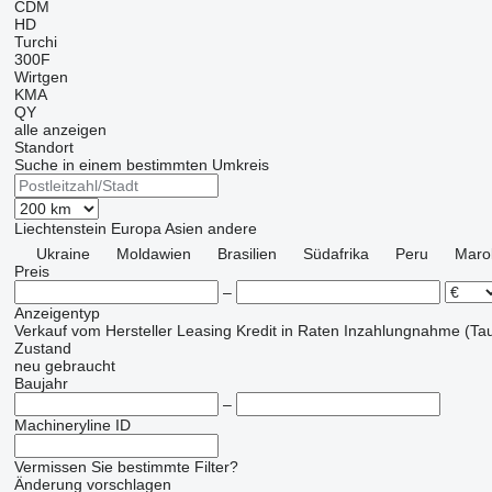
CDM
HD
Turchi
300F
Wirtgen
KMA
QY
alle anzeigen
Standort
Suche in einem bestimmten Umkreis
Liechtenstein
Europa
Asien
andere
Ukraine
Moldawien
Brasilien
Südafrika
Peru
Maro
Preis
–
Anzeigentyp
Verkauf
vom Hersteller
Leasing
Kredit
in Raten
Inzahlungnahme (Tau
Zustand
neu
gebraucht
Baujahr
–
Machineryline ID
Vermissen Sie bestimmte Filter?
Änderung vorschlagen