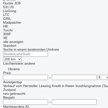
Gucbir
JCB
531
JS
LiuGong
LTC
GRIL
Madpatcher
HR
Turchi
300F
XE
alle anzeigen
Standort
Suche in einem bestimmten Umkreis
Liechtenstein
andere
Ukraine
Preis
–
Anzeigentyp
Verkauf
vom Hersteller
Leasing
Kredit
in Raten
Inzahlungnahme (Tau
Zustand
neu
gebraucht
Baujahr
–
Machineryline ID