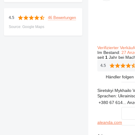
46 Bewertungen
4.5
Source: Google Maps
Verifizierter Verkäu
Im Bestand:
27 Anz
seit
1
Jahr bei Mach
4.5
Händler folgen
Siretskyi Mykhailo 
Sprachen:
Ukrainis
+380 67 614...
Anz
aleanda.com