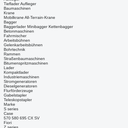
Tieflader Auflieger
Baumaschinen
Krane
Mobilkrane
All-Terrain-Krane
Bagger
Baggerlader
Minibagger
Kettenbagger
Betonmaschinen
Fahrmischer
Arbeitsbühnen
Gelenkarbeitsbühnen
Bohrtechnik
Rammen
Straßenbaumaschinen
Bitumenspritzmaschinen
Lader
Kompaktlader
Industriemaschinen
Stromgeneratoren
Dieselgeneratoren
Flurförderzeuge
Gabelstapler
Teleskopstapler
Marke
S series
Case
570
580
695
CX
SV
Fiori
Z series