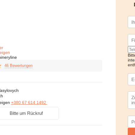
fer
eigen
Bit
ineryline
int
ent
46 Bewertungen
Vasylovych
ch
eigen
+380 67 614 1492
Bitte um Rückruf