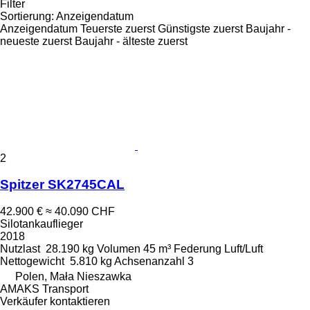
Filter
Sortierung
:
Anzeigendatum
Anzeigendatum
Teuerste zuerst
Günstigste zuerst
Baujahr -
neueste zuerst
Baujahr - älteste zuerst
2
Spitzer SK2745CAL
42.900 €
≈ 40.090 CHF
Silotankauflieger
2018
Nutzlast
28.190 kg
Volumen
45 m³
Federung
Luft/Luft
Nettogewicht
5.810 kg
Achsenanzahl
3
Polen, Mała Nieszawka
AMAKS Transport
Verkäufer kontaktieren