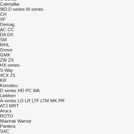
Caterpillar
963
D series
M-series
CH
XF
Demag
AC
CC
DA
DX
SM
MHL
Grove
GMK
ZW
ZX
HX-series
S-Way
4CX
JS
KR
Komatsu
D series
HD
PC
WA
Liebherr
A-series
LG
LR
LTF
LTM
MK
PR
ATJ
MRT
Arocs
ROTO
Maxtrak
Warrior
Pantera
SAC