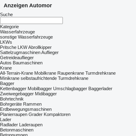
Anzeigen Automor
Suche
Kategorie
Wasserfahrzeuge
sonstige Wasserfahrzeuge
LKWs
Pritsche LKW
Abrollkipper
Sattelzugmaschinen
Auflieger
Getreideauflieger
Autos
Baumaschinen
Krane
All-Terrain-Krane
Mobilkrane
Raupenkrane
Turmdrehkrane
Minikrane
selbstaufrichtende Turmdrehkrane
Bagger
Kettenbagger
Mobilbagger
Umschlagbagger
Baggerlader
Zweiwegebagger
Midibagger
Bohrtechnik
Bohrgeräte
Rammen
Erdbewegungsmaschinen
Planierraupen
Grader
Kompaktoren
Lader
Radlader
Laderaupen
Betonmaschinen
Betonpumpen