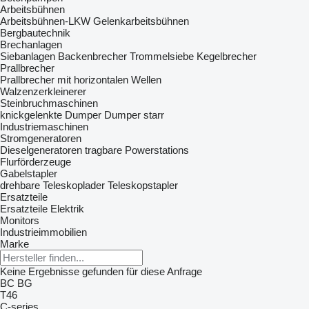
Arbeitsbühnen
Arbeitsbühnen-LKW
Gelenkarbeitsbühnen
Bergbautechnik
Brechanlagen
Siebanlagen‎
Backenbrecher
Trommelsiebe
Kegelbrecher
Prallbrecher
Prallbrecher mit horizontalen Wellen
Walzenzerkleinerer
Steinbruchmaschinen
knickgelenkte Dumper
Dumper starr
Industriemaschinen
Stromgeneratoren
Dieselgeneratoren
tragbare Powerstations
Flurförderzeuge
Gabelstapler
drehbare Teleskoplader
Teleskopstapler
Ersatzteile
Ersatzteile Elektrik
Monitors
Industrieimmobilien
Marke
Keine Ergebnisse gefunden für diese Anfrage
BC
BG
T46
C-series