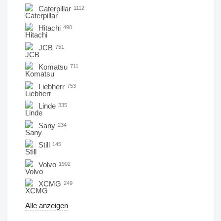
Caterpillar
1112
Hitachi
490
JCB
751
Komatsu
711
Liebherr
753
Linde
335
Sany
234
Still
145
Volvo
1902
XCMG
249
Alle anzeigen