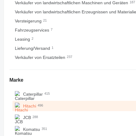
Verkäufer von landwirtschaftlichen Maschinen und Geräten
187
Verkäufer von landwirtschaftlichen Erzeugnissen und Materiali
Versteigerung
21
Fahrzeugservices
7
Leasing
2
Lieferung/Versand
1
Verkäufer von Ersatzteilen
237
Marke
Caterpillar
415
Hitachi
496
JCB
288
Komatsu
351