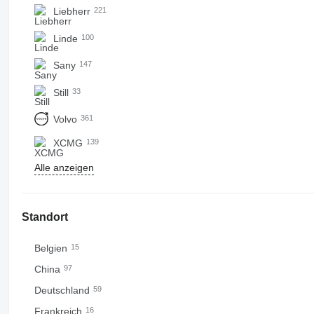
Liebherr
221
Linde
100
Sany
147
Still
33
Volvo
361
XCMG
139
Alle anzeigen
Standort
Belgien
15
China
97
Deutschland
59
Frankreich
16