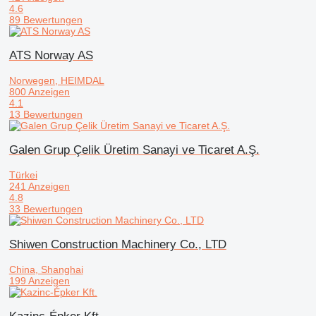
4.6
89 Bewertungen
ATS Norway AS
Norwegen, HEIMDAL
800 Anzeigen
4.1
13 Bewertungen
Galen Grup Çelik Üretim Sanayi ve Ticaret A.Ş.
Türkei
241 Anzeigen
4.8
33 Bewertungen
Shiwen Construction Machinery Co., LTD
China, Shanghai
199 Anzeigen