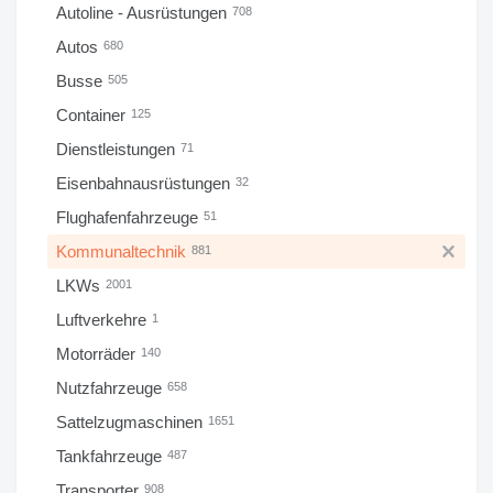
Autoline - Ausrüstungen
708
Autos
680
Busse
505
Container
125
Dienstleistungen
71
Eisenbahnausrüstungen
32
Flughafenfahrzeuge
51
Kommunaltechnik
881
LKWs
2001
Luftverkehre
1
Motorräder
140
Nutzfahrzeuge
658
Sattelzugmaschinen
1651
Tankfahrzeuge
487
Transporter
908