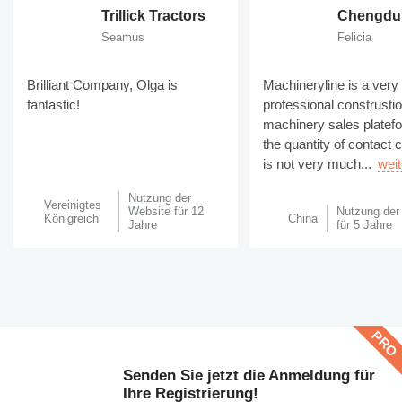
Trillick Tractors
Seamus
Felicia
Brilliant Company, Olga is
Machineryline is a very
fantastic!
professional construsti
machinery sales platef
the quantity of contact
is not very much...
weit
Nutzung der
Vereinigtes
Website für 12
Nutzung der
Königreich
China
Jahre
für 5 Jahre
Senden Sie jetzt die Anmeldung für
Ihre Registrierung!