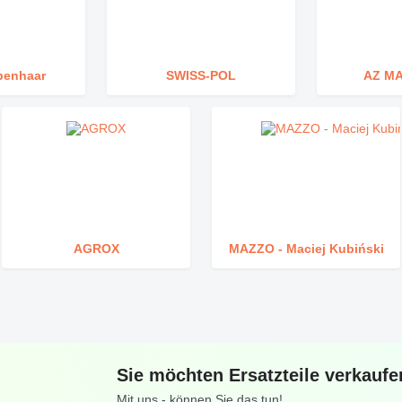
benhaar
SWISS-POL
AZ M
AGROX
MAZZO - Maciej Kubiński
Sie möchten Ersatzteile verkauf
Mit uns - können Sie das tun!