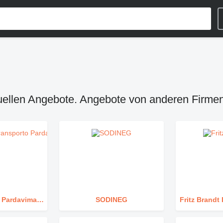
uellen Angebote. Angebote von anderen Firme
UAB Transporto Pardavimai / MAN TopUsed Lithuania
SODINEG
Fritz Brand