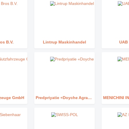
ros B.V.
Lintrup Maskinhandel
UAB 
hrzeuge GmbH
Predpriyatie «Doyche Agrartehnik»