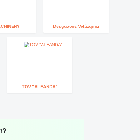
ACHINERY
Desguaces Velázquez
TOV "ALEANDA"
en?