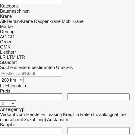
Kategorie
Baumaschinen
Krane
All-Terrain-Krane
Raupenkrane
Mobilkrane
Marke
Demag
AC
CC
Grove
GMK
Liebherr
LR
LTM
LTR
Standort
Suche in einem bestimmten Umkreis
Liechtenstein
Preis
–
Anzeigentyp
Verkauf
vom Hersteller
Leasing
Kredit
in Raten
Inzahlungnahme
(Tausch mit Zuzahlung)
Austausch
Baujahr
–