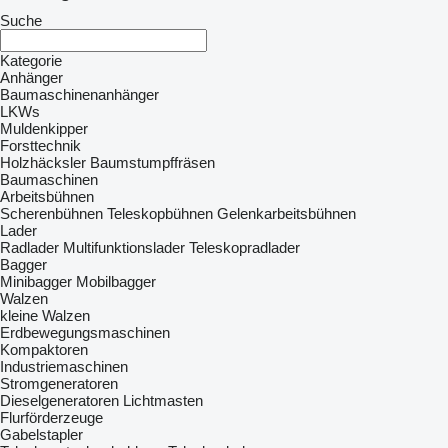
Suche
Kategorie
Anhänger
Baumaschinenanhänger
LKWs
Muldenkipper
Forsttechnik
Holzhäcksler
Baumstumpffräsen
Baumaschinen
Arbeitsbühnen
Scherenbühnen
Teleskopbühnen
Gelenkarbeitsbühnen
Lader
Radlader
Multifunktionslader
Teleskopradlader
Bagger
Minibagger
Mobilbagger
Walzen
kleine Walzen
Erdbewegungsmaschinen
Kompaktoren
Industriemaschinen
Stromgeneratoren
Dieselgeneratoren
Lichtmasten
Flurförderzeuge
Gabelstapler