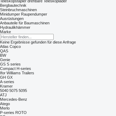
Teleskopstapler
drehbare Teleskoplader
Bergbautechnik
Steinbruchmaschinen
Minidumper
Raupendumper
Ausrüstungen
Anbauteile für Baumaschinen
Hydraulikhämmer
Marke
Keine Ergebnisse gefunden für diese Anfrage
Atlas Copco
QAS
BW
Genie
GS
S series
Compact
H-series
Ifor Williams Trailers
GH
GX
A-series
Kramer
5040
5075
5095
ATJ
Mercedes-Benz
Atego
Merlo
P-series
ROTO