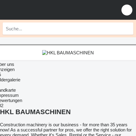
ber uns
nzeigen
5
ldergalerie
andkarte
mpressum
ewertungen
02
HKL BAUMASCHINEN
Construction machinery is our business - for more than 35 years
now! As a successful partner for pros, we offer the right solution for
every demand. Whether it's Sales, Rental or the Service - our