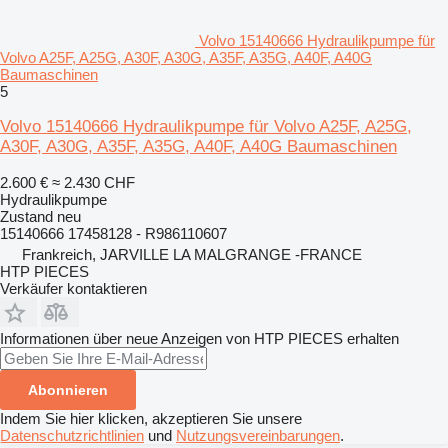
Volvo 15140666 Hydraulikpumpe für
Volvo A25F, A25G, A30F, A30G, A35F, A35G, A40F, A40G
Baumaschinen
5
Volvo 15140666 Hydraulikpumpe für Volvo A25F, A25G,
A30F, A30G, A35F, A35G, A40F, A40G Baumaschinen
2.600 €
≈ 2.430 CHF
Hydraulikpumpe
Zustand
neu
15140666 17458128 - R986110607
Frankreich, JARVILLE LA MALGRANGE -FRANCE
HTP PIECES
Verkäufer kontaktieren
Informationen über neue Anzeigen von HTP PIECES erhalten
Abonnieren
Indem Sie hier klicken, akzeptieren Sie unsere
Datenschutzrichtlinien
und
Nutzungsvereinbarungen
.