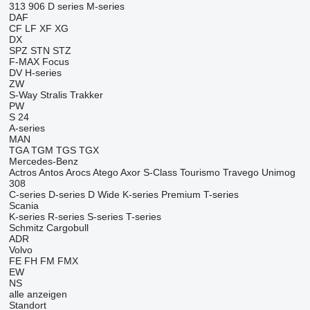
313
906
D series
M-series
DAF
CF
LF
XF
XG
DX
SPZ
STN
STZ
F-MAX
Focus
DV
H-series
ZW
S-Way
Stralis
Trakker
PW
S 24
A-series
MAN
TGA
TGM
TGS
TGX
Mercedes-Benz
Actros
Antos
Arocs
Atego
Axor
S-Class
Tourismo
Travego
Unimog
308
C-series
D-series
D Wide
K-series
Premium
T-series
Scania
K-series
R-series
S-series
T-series
Schmitz Cargobull
ADR
Volvo
FE
FH
FM
FMX
EW
NS
alle anzeigen
Standort