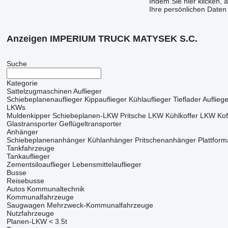
Indem Sie hier klicken, 
Ihre persönlichen Daten
Anzeigen IMPERIUM TRUCK MATYSEK S.C.
Suche
Kategorie
Sattelzugmaschinen
Auflieger
Schiebeplanenauflieger
Kippauflieger
Kühlauflieger
Tieflader Aufliege
LKWs
Muldenkipper
Schiebeplanen-LKW
Pritsche LKW
Kühlkoffer LKW
Ko
Glastransporter
Geflügeltransporter
Anhänger
Schiebeplanenanhänger
Kühlanhänger
Pritschenanhänger
Plattfor
Tankfahrzeuge
Tankauflieger
Zementsiloauflieger
Lebensmittelauflieger
Busse
Reisebusse
Autos
Kommunaltechnik
Kommunalfahrzeuge
Saugwagen
Mehrzweck-Kommunalfahrzeuge
Nutzfahrzeuge
Planen-LKW < 3.5t