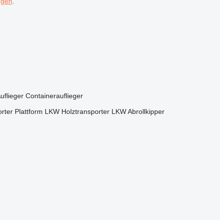
ngen
.
uflieger
Containerauflieger
rter
Plattform LKW
Holztransporter LKW
Abrollkipper