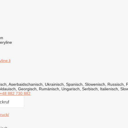
en
eryline
ine.li
sch, Aserbaidschanisch, Ukrainisch, Spanisch, Slowenisch, Russisch, P
oldauisch, Georgisch, Rumänisch, Ungarisch, Serbisch, Italienisch, Sl
+48 882 730 882
ckruf
ruck/