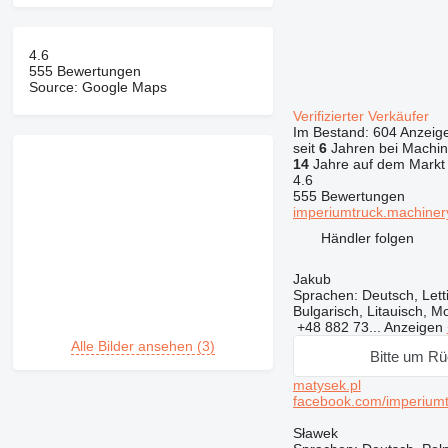
4.6
555 Bewertungen
Source: Google Maps
Verifizierter Verkäufer
Im Bestand:
604 Anzeig
seit
6
Jahren bei Machin
14
Jahre auf dem Markt
4.6
555 Bewertungen
imperiumtruck.machineryl
Händler folgen
Jakub
Sprachen:
Deutsch, Letti
Bulgarisch, Litauisch, M
+48 882 73...
Anzeigen
Alle Bilder ansehen (3)
Bitte um Rü
matysek.pl
facebook.com/imperiumt
Sławek