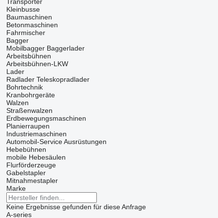
Transporter
Kleinbusse
Baumaschinen
Betonmaschinen
Fahrmischer
Bagger
Mobilbagger
Baggerlader
Arbeitsbühnen
Arbeitsbühnen-LKW
Lader
Radlader
Teleskopradlader
Bohrtechnik
Kranbohrgeräte
Walzen
Straßenwalzen
Erdbewegungsmaschinen
Planierraupen
Industriemaschinen
Automobil-Service Ausrüstungen
Hebebühnen
mobile Hebesäulen
Flurförderzeuge
Gabelstapler
Mitnahmestapler
Marke
Keine Ergebnisse gefunden für diese Anfrage
A-series