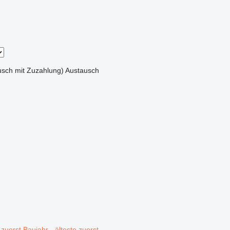
sch mit Zuzahlung)
Austausch
 zuerst
Baujahr - älteste zuerst