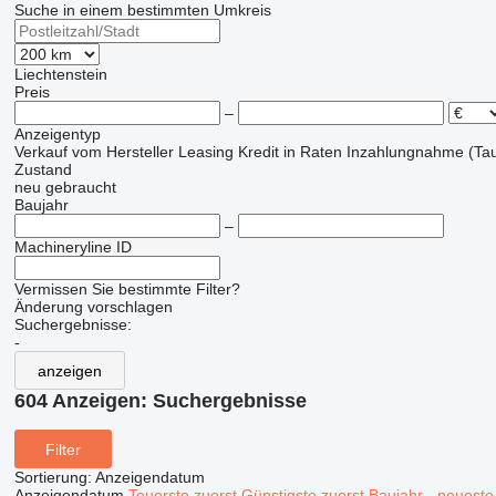
Suche in einem bestimmten Umkreis
Liechtenstein
Preis
–
Anzeigentyp
Verkauf
vom Hersteller
Leasing
Kredit
in Raten
Inzahlungnahme (Tau
Zustand
neu
gebraucht
Baujahr
–
Machineryline ID
Vermissen Sie bestimmte Filter?
Änderung vorschlagen
Suchergebnisse:
-
anzeigen
604 Anzeigen:
Suchergebnisse
Filter
Sortierung
:
Anzeigendatum
Anzeigendatum
Teuerste zuerst
Günstigste zuerst
Baujahr - neueste