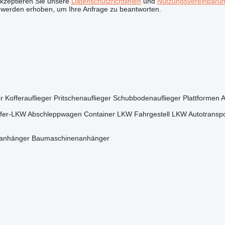
akzeptieren Sie unsere
Datenschutzrichtlinien
und
Nutzungsvereinbaru
 werden erhoben, um Ihre Anfrage zu beantworten.
r
Kofferauflieger
Pritschenauflieger
Schubbodenauflieger
Plattformen A
ffer-LKW
Abschleppwagen
Container LKW
Fahrgestell LKW
Autotranspo
manhänger
Baumaschinenanhänger