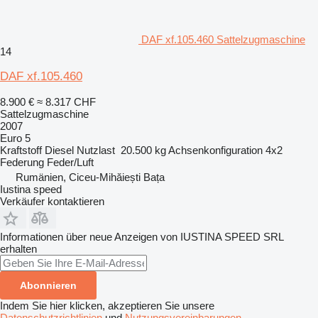
DAF xf.105.460 Sattelzugmaschine
14
DAF xf.105.460
8.900 €
≈ 8.317 CHF
Sattelzugmaschine
2007
Euro 5
Kraftstoff
Diesel
Nutzlast
20.500 kg
Achsenkonfiguration
4x2
Federung
Feder/Luft
Rumänien, Ciceu-Mihăiești Bața
Iustina speed
Verkäufer kontaktieren
Informationen über neue Anzeigen von IUSTINA SPEED SRL
erhalten
Abonnieren
Indem Sie hier klicken, akzeptieren Sie unsere
Datenschutzrichtlinien
und
Nutzungsvereinbarungen
.