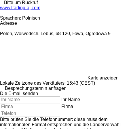
Bitte um Rückruf
www.trading-aj.com
Sprachen:
Polnisch
Adresse
Polen, Woiwodsch. Lebus, 68-120, Iłowa, Ogrodowa 9
Karte anzeigen
Lokale Zeitzone des Verkäufers: 15:43 (CEST)
Besprechungstermin anfragen
Die E-mail senden
Ihr Name
Firma
Bitte prüfen Sie die Telefonnummer: diese muss dem
internationalen Format entsprechen und die Ländervorwahl