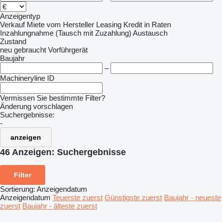
Anzeigentyp
Verkauf
Miete
vom Hersteller
Leasing
Kredit
in Raten
Inzahlungnahme (Tausch mit Zuzahlung)
Austausch
Zustand
neu
gebraucht
Vorführgerät
Baujahr
–
Machineryline ID
Vermissen Sie bestimmte Filter?
Änderung vorschlagen
Suchergebnisse:
-
anzeigen
46 Anzeigen:
Suchergebnisse
Filter
Sortierung
:
Anzeigendatum
Anzeigendatum
Teuerste zuerst
Günstigste zuerst
Baujahr - neueste
zuerst
Baujahr - älteste zuerst