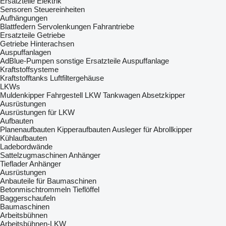
Ersatzteile Elektrik
Sensoren
Steuereinheiten
Aufhängungen
Blattfedern
Servolenkungen
Fahrantriebe
Ersatzteile Getriebe
Getriebe
Hinterachsen
Auspuffanlagen
AdBlue-Pumpen
sonstige Ersatzteile Auspuffanlage
Kraftstoffsysteme
Kraftstofftanks
Luftfiltergehäuse
LKWs
Muldenkipper
Fahrgestell LKW
Tankwagen
Absetzkipper
Ausrüstungen
Ausrüstungen für LKW
Aufbauten
Planenaufbauten
Kipperaufbauten
Ausleger für Abrollkipper
Kühlaufbauten
Ladebordwände
Sattelzugmaschinen
Anhänger
Tieflader Anhänger
Ausrüstungen
Anbauteile für Baumaschinen
Betonmischtrommeln
Tieflöffel
Baggerschaufeln
Baumaschinen
Arbeitsbühnen
Arbeitsbühnen-LKW