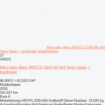
Mercedes-Benz AROCS 3345 AK 6x6
3way tipper + bordmatic Muldenkipper
17
VIDEO
Mercedes-Benz AROCS 3345 AK 6x6 3way tipper +
bordmatic
66.900 €
≈ 62.520 CHF
Muldenkipper
2016
341.627 km
Euro 6
Motorleistung
449 PS (330 kW)
Kraftstoff
Diesel
Nutzlast
19.020 kg
Achsenkonfiguration
6x6
Federung
Feder/Feder
Marke Karosserie