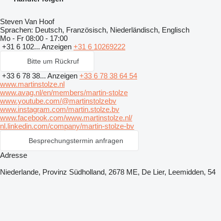
Steven Van Hoof
Sprachen:
Deutsch, Französisch, Niederländisch, Englisch
Mo - Fr
08:00 - 17:00
+31 6 102...
Anzeigen
+31 6 10269222
Bitte um Rückruf
+33 6 78 38...
Anzeigen
+33 6 78 38 64 54
www.martinstolze.nl
www.avag.nl/en/members/martin-stolze
www.youtube.com/@martinstolzebv
www.instagram.com/martin.stolze.bv
www.facebook.com/www.martinstolze.nl/
nl.linkedin.com/company/martin‑stolze‑bv
Besprechungstermin anfragen
Adresse
Niederlande, Provinz Südholland, 2678 ME, De Lier, Leemidden, 54