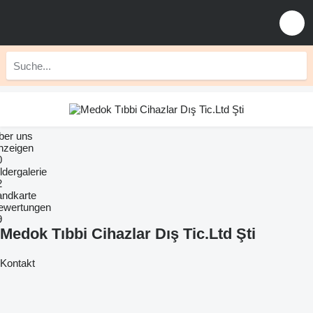
ber uns
nzeigen
0
ldergalerie
2
andkarte
ewertungen
9
Medok Tıbbi Cihazlar Dış Tic.Ltd Şti
Kontakt