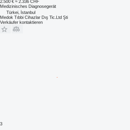
2.500 €
≈ 2.336 CHF
Medizinisches Diagnosegerät
Türkei, İstanbul
Medok Tıbbi Cihazlar Dış Tic.Ltd Şti
Verkäufer kontaktieren
3