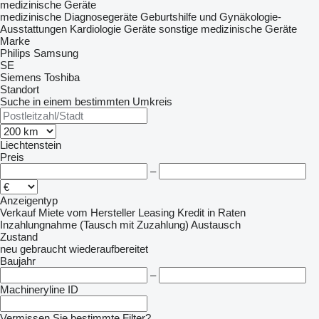
medizinische Geräte
medizinische Diagnosegeräte
Geburtshilfe und Gynäkologie-
Ausstattungen
Kardiologie Geräte
sonstige medizinische Geräte
Marke
Philips
Samsung
SE
Siemens
Toshiba
Standort
Suche in einem bestimmten Umkreis
Liechtenstein
Preis
–
Anzeigentyp
Verkauf
Miete
vom Hersteller
Leasing
Kredit
in Raten
Inzahlungnahme (Tausch mit Zuzahlung)
Austausch
Zustand
neu
gebraucht
wiederaufbereitet
Baujahr
–
Machineryline ID
Vermissen Sie bestimmte Filter?