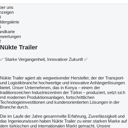
ber uns
nzeigen
0
ldergalerie
6
andkarte
ewertungen
2
Nükte Trailer
✅ Starke Vergangenheit, Innovativer Zukunft ✅
Nükte Trailer agiert als wegweisender Hersteller, der der Transport-
und Logistikbranche hochwertige und innovative Anhängerlösungen
bietet. Unser Unternehmen, das in Konya – einem der
traditionsreichen Industriezentren der Türkei – produziert, setzt sich
mit modernen Produktionsanlagen, fortschrittlichen
Technologieinvestitionen und kundenorientierten Lösungen in der
Branche durch.
Die im Laufe der Jahre gesammelte Erfahrung, Zuverlässigkeit und
das Ingenieurwissen haben Nükte Trailer zu einer starken Marke auf
dem türkischen und internationalen Markt gemacht. Unsere